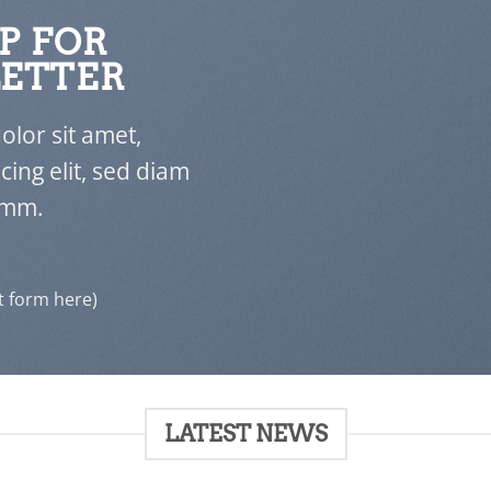
P FOR
ETTER
lor sit amet,
cing elit, sed diam
mm.
t form here)
LATEST NEWS