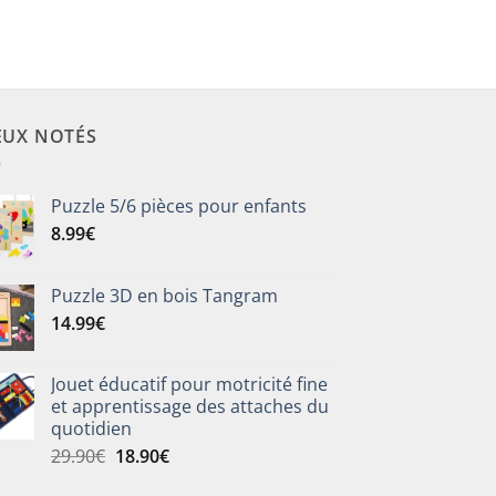
EUX NOTÉS
Puzzle 5/6 pièces pour enfants
8.99
€
Puzzle 3D en bois Tangram
14.99
€
Jouet éducatif pour motricité fine
et apprentissage des attaches du
quotidien
Le
Le
29.90
€
18.90
€
prix
prix