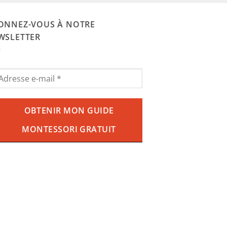
initial
actuel
était :
est :
29.90€.
18.90€.
ONNEZ-VOUS À NOTRE
WSLETTER