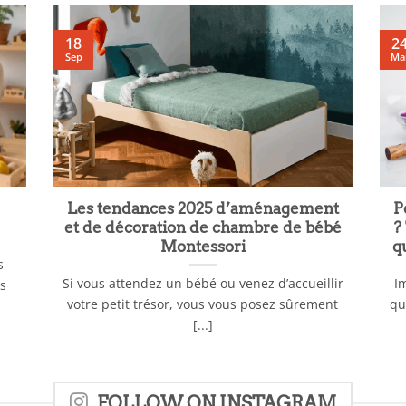
18
2
Sep
Ma
Les tendances 2025 d’aménagement
P
et de décoration de chambre de bébé
?
Montessori
q
s
Si vous attendez un bébé ou venez d’accueillir
I
es
votre petit trésor, vous vous posez sûrement
qu
[...]
FOLLOW ON INSTAGRAM