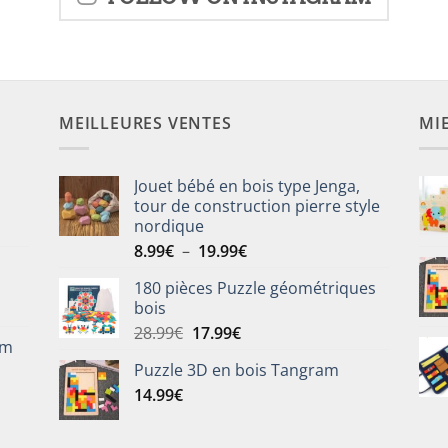
MEILLEURES VENTES
MI
Jouet bébé en bois type Jenga,
tour de construction pierre style
nordique
Plage
8.99
€
–
19.99
€
de
180 pièces Puzzle géométriques
prix :
bois
8.99€
Le
Le
28.99
€
17.99
€
à
om
prix
prix
19.99€
Puzzle 3D en bois Tangram
initial
actuel
14.99
€
était :
est :
28.99€.
17.99€.