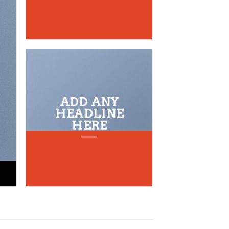
NEW
ARRIVALS O
THE SHOP
ADD ANY
BROWSE
HEADLINE
HERE