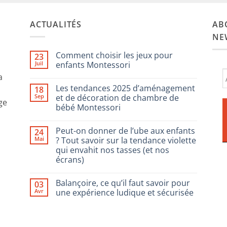
ACTUALITÉS
AB
NE
Comment choisir les jeux pour
23
Juil
enfants Montessori
a
Aucun
commentaire
Les tendances 2025 d’aménagement
18
sur
Comment
Sep
et de décoration de chambre de
ge
choisir
bébé Montessori
les
jeux
Aucun
pour
commentaire
enfants
Peut-on donner de l’ube aux enfants
24
sur
Montessori
Les
Mai
? Tout savoir sur la tendance violette
tendances
qui envahit nos tasses (et nos
2025
d’aménagement
écrans)
et
de
Aucun
décoration
commentaire
Balançoire, ce qu’il faut savoir pour
03
sur
de
Peut-
chambre
Avr
une expérience ludique et sécurisée
on
de
donner
bébé
Aucun
de
Montessori
commentaire
l’ube
sur
aux
Balançoire,