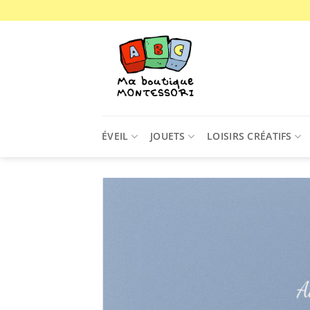
Passer
au
contenu
ÉVEIL
JOUETS
LOISIRS CRÉATIFS
A