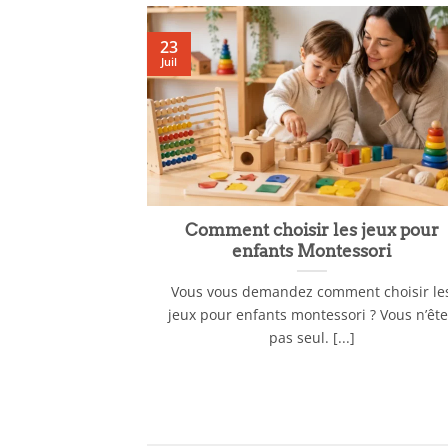
23
Juil
la nuit pour
Comment choisir les jeux pour
ible
enfants Montessori
ler bébé la nuit
Vous vous demandez comment choisir le
uiétude pour les
jeux pour enfants montessori ? Vous n’êt
pas seul. [...]