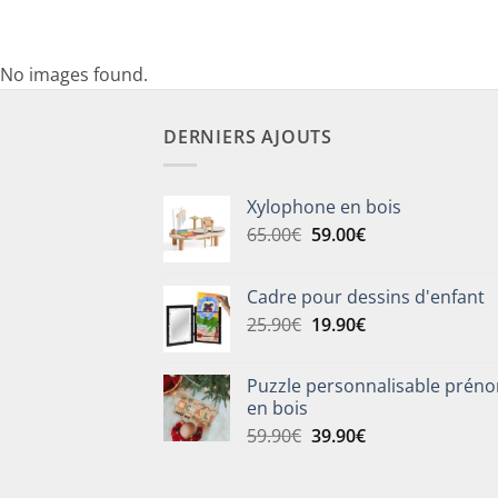
No images found.
DERNIERS AJOUTS
Xylophone en bois
Le
Le
65.00
€
59.00
€
prix
prix
initial
actuel
Cadre pour dessins d'enfant
était :
est :
Le
Le
25.90
€
19.90
€
65.00€.
59.00€.
prix
prix
initial
actuel
Puzzle personnalisable prén
était :
est :
en bois
25.90€.
19.90€.
Le
Le
59.90
€
39.90
€
prix
prix
initial
actuel