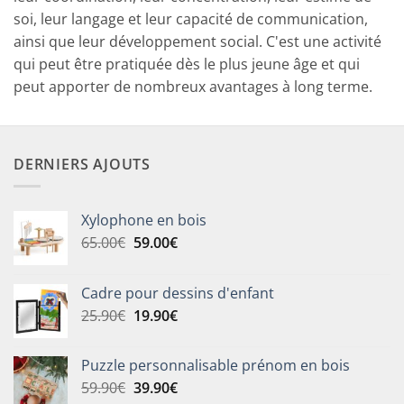
soi, leur langage et leur capacité de communication,
ainsi que leur développement social. C'est une activité
qui peut être pratiquée dès le plus jeune âge et qui
peut apporter de nombreux avantages à long terme.
DERNIERS AJOUTS
Xylophone en bois
Le
Le
65.00
€
59.00
€
prix
prix
initial
actuel
Cadre pour dessins d'enfant
était :
est :
Le
Le
25.90
€
19.90
€
65.00€.
59.00€.
prix
prix
initial
actuel
Puzzle personnalisable prénom en bois
était :
est :
Le
Le
59.90
€
39.90
€
25.90€.
19.90€.