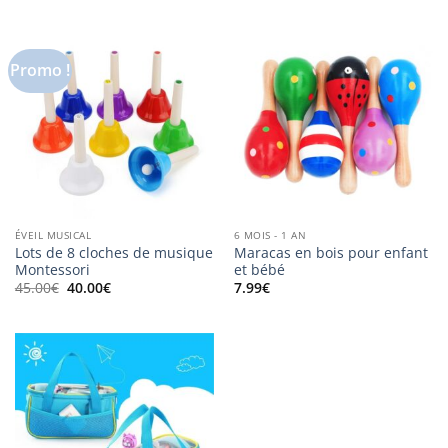
Promo !
ÉVEIL MUSICAL
6 MOIS - 1 AN
Lots de 8 cloches de musique
Maracas en bois pour enfant
Montessori
et bébé
Le
Le
45.00
€
40.00
€
7.99
€
prix
prix
initial
actuel
était :
est :
45.00€.
40.00€.