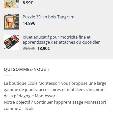
8.99
€
Puzzle 3D en bois Tangram
14.99
€
Jouet éducatif pour motricité fine et
apprentissage des attaches du quotidien
Le
Le
29.90
€
18.90
€
prix
prix
initial
actuel
était :
est :
QUI SOMMES-NOUS ?
29.90€.
18.90€.
La boutique École Montessori vous propose une large
gamme de jouets, accessoires et mobiliers s'inspirant
de la pédagogie Montessori.
Notre objectif ? Continuer l'apprentissage Montessori
comme à l'école!