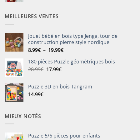
prix
prix
initial
actuel
était :
est :
MEILLEURES VENTES
59.90€.
39.90€.
Jouet bébé en bois type Jenga, tour de
construction pierre style nordique
Plage
8.99
€
–
19.99
€
de
180 pièces Puzzle géométriques bois
prix :
Le
Le
28.99
€
17.99
€
8.99€
prix
prix
à
initial
actuel
19.99€
Puzzle 3D en bois Tangram
était :
est :
14.99
€
28.99€.
17.99€.
MIEUX NOTÉS
Puzzle 5/6 pièces pour enfants