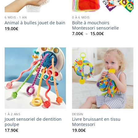
6 MOIS - 1 AN
0 À 6 MOIS
Boîte à mouchoirs
Animal à bulles jouet de bain
Montessori sensorielle
19.00
€
Plage
7.00
€
–
15.00
€
de
prix :
7.00€
à
15.00€
1 À 2 ANS
DESSIN
Jouet sensoriel de dentition
Livre bruissant en tissu
poulpe
Montessori
17.90
€
19.00
€