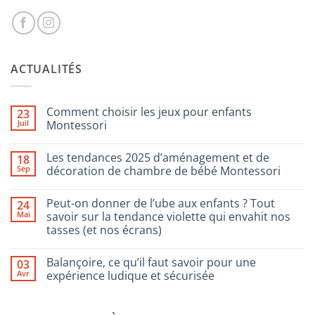
ACTUALITÉS
Comment choisir les jeux pour enfants
23
Juil
Montessori
Aucun
commentaire
Les tendances 2025 d’aménagement et de
18
sur
Comment
Sep
décoration de chambre de bébé Montessori
choisir
les
Aucun
jeux
commentaire
Peut-on donner de l’ube aux enfants ? Tout
24
pour
sur
enfants
Les
Mai
savoir sur la tendance violette qui envahit nos
Montessori
tendances
tasses (et nos écrans)
2025
d’aménagement
Aucun
et
commentaire
de
Balançoire, ce qu’il faut savoir pour une
03
sur
décoration
Peut-
Avr
expérience ludique et sécurisée
de
on
chambre
donner
Aucun
de
de
commentaire
bébé
l’ube
sur
Montessori