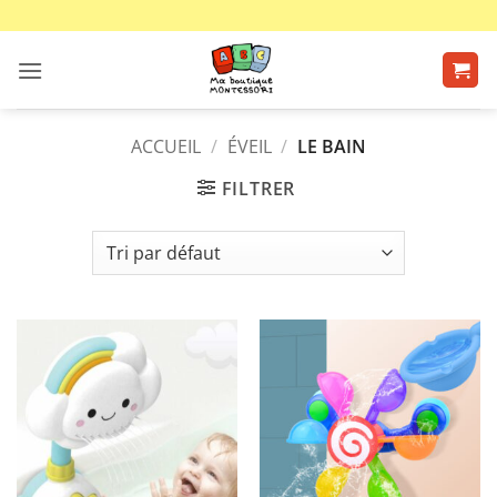
Passer
au
contenu
ACCUEIL
/
ÉVEIL
/
LE BAIN
FILTRER