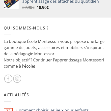
apprentissage des attaches du quotidien
Le
Le
29.90
€
18.90
€
prix
prix
initial
actuel
était :
est :
QUI SOMMES-NOUS ?
29.90€.
18.90€.
La boutique École Montessori vous propose une large
gamme de jouets, accessoires et mobiliers s'inspirant
de la pédagogie Montessori.
Notre objectif ? Continuer l'apprentissage Montessori
comme à l'école!
ACTUALITÉS
Comment choisir les jeux pour enfants
23