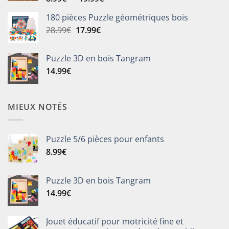
de
180 pièces Puzzle géométriques bois
prix :
Le
Le
28.99
€
17.99
€
8.99€
prix
prix
à
initial
actuel
19.99€
Puzzle 3D en bois Tangram
était :
est :
14.99
€
28.99€.
17.99€.
MIEUX NOTÉS
Puzzle 5/6 pièces pour enfants
8.99
€
Puzzle 3D en bois Tangram
14.99
€
Jouet éducatif pour motricité fine et