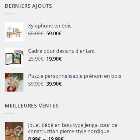
DERNIERS AJOUTS
Xylophone en bois
Le
Le
65.00
€
59.00
€
prix
prix
initial
actuel
Cadre pour dessins d'enfant
était :
est :
Le
Le
25.90
€
19.90
€
65.00€.
59.00€.
prix
prix
initial
actuel
Puzzle personnalisable prénom en bois
était :
est :
Le
Le
59.90
€
39.90
€
25.90€.
19.90€.
prix
prix
initial
actuel
était :
est :
MEILLEURES VENTES
59.90€.
39.90€.
Jouet bébé en bois type Jenga, tour de
construction pierre style nordique
Plage
8.99
€
–
19.99
€