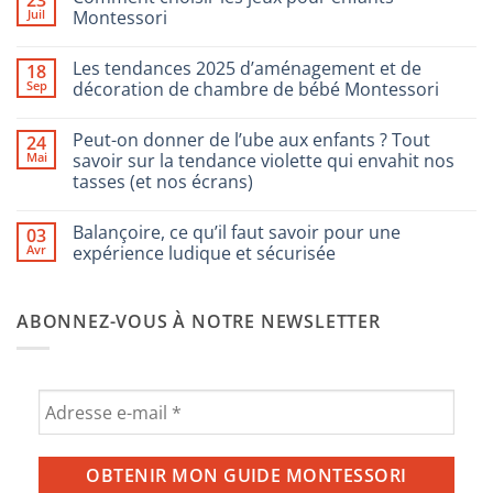
Juil
Montessori
Aucun
commentaire
Les tendances 2025 d’aménagement et de
18
sur
Comment
Sep
décoration de chambre de bébé Montessori
choisir
les
Aucun
jeux
commentaire
Peut-on donner de l’ube aux enfants ? Tout
24
pour
sur
enfants
Les
Mai
savoir sur la tendance violette qui envahit nos
Montessori
tendances
tasses (et nos écrans)
2025
d’aménagement
Aucun
et
commentaire
de
Balançoire, ce qu’il faut savoir pour une
03
sur
décoration
Peut-
Avr
expérience ludique et sécurisée
de
on
chambre
donner
Aucun
de
de
commentaire
bébé
l’ube
sur
Montessori
ABONNEZ-VOUS À NOTRE NEWSLETTER
aux
Balançoire,
enfants
ce
?
qu’il
Tout
faut
savoir
savoir
sur
pour
la
une
tendance
expérience
violette
ludique
qui
et
envahit
sécurisée
nos
tasses