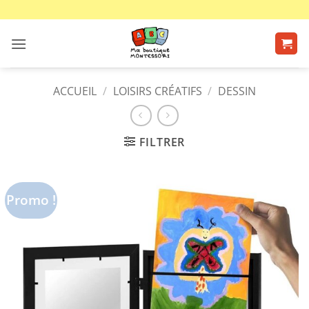
Passer
au
contenu
ACCUEIL
/
LOISIRS CRÉATIFS
/
DESSIN
FILTRER
Promo !