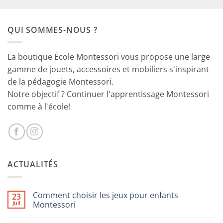
initial
actuel
était :
est :
QUI SOMMES-NOUS ?
29.90€.
18.90€.
La boutique École Montessori vous propose une large
gamme de jouets, accessoires et mobiliers s'inspirant
de la pédagogie Montessori.
Notre objectif ? Continuer l'apprentissage Montessori
comme à l'école!
ACTUALITÉS
Comment choisir les jeux pour enfants
23
Juil
Montessori
Aucun
commentaire