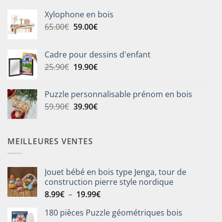
Xylophone en bois
Le
Le
65.00
€
59.00
€
prix
prix
initial
actuel
Cadre pour dessins d'enfant
était :
est :
Le
Le
25.90
€
19.90
€
65.00€.
59.00€.
prix
prix
initial
actuel
Puzzle personnalisable prénom en bois
était :
est :
Le
Le
59.90
€
39.90
€
25.90€.
19.90€.
prix
prix
initial
actuel
était :
est :
MEILLEURES VENTES
59.90€.
39.90€.
Jouet bébé en bois type Jenga, tour de
construction pierre style nordique
Plage
8.99
€
–
19.99
€
de
180 pièces Puzzle géométriques bois
prix :