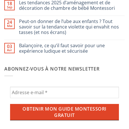
Les tendances 2025 d’aménagement et de
18
sur
Comment
Sep
décoration de chambre de bébé Montessori
choisir
les
Aucun
jeux
commentaire
Peut-on donner de l’ube aux enfants ? Tout
24
pour
sur
enfants
Les
Mai
savoir sur la tendance violette qui envahit nos
Montessori
tendances
tasses (et nos écrans)
2025
d’aménagement
Aucun
et
commentaire
de
Balançoire, ce qu’il faut savoir pour une
03
sur
décoration
Peut-
Avr
expérience ludique et sécurisée
de
on
chambre
donner
Aucun
de
de
commentaire
bébé
l’ube
sur
Montessori
ABONNEZ-VOUS À NOTRE NEWSLETTER
aux
Balançoire,
enfants
ce
?
qu’il
Tout
faut
savoir
savoir
sur
pour
la
une
tendance
expérience
violette
ludique
qui
et
envahit
sécurisée
nos
tasses
(et
nos
écrans)