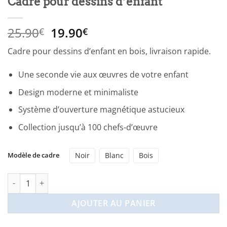
Cadre pour dessins d’enfant
Le
Le
25.90
19.90
€
€
prix
prix
Cadre pour dessins d’enfant en bois, livraison rapide.
initial
actuel
était :
est :
Une seconde vie aux œuvres de votre enfant
25.90€.
19.90€.
Design moderne et minimaliste
Système d’ouverture magnétique astucieux
Collection jusqu’à 100 chefs-d’œuvre
Modèle de cadre
Noir
Blanc
Bois
quantité de Cadre pour dessins d'enfant
AJOUTER AU PANIER