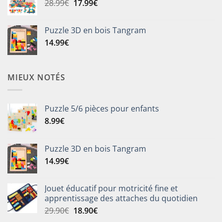
Le
Le
28.99
€
17.99
€
8.99€
prix
prix
à
initial
actuel
19.99€
Puzzle 3D en bois Tangram
était :
est :
14.99
€
28.99€.
17.99€.
MIEUX NOTÉS
Puzzle 5/6 pièces pour enfants
8.99
€
Puzzle 3D en bois Tangram
14.99
€
Jouet éducatif pour motricité fine et
apprentissage des attaches du quotidien
Le
Le
29.90
€
18.90
€
prix
prix