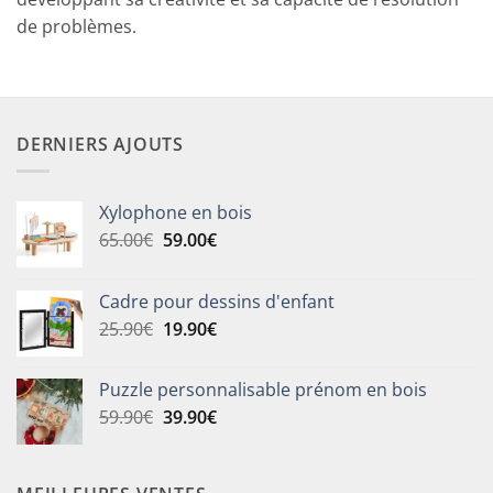
de problèmes.
DERNIERS AJOUTS
Xylophone en bois
Le
Le
65.00
€
59.00
€
prix
prix
initial
actuel
Cadre pour dessins d'enfant
était :
est :
Le
Le
25.90
€
19.90
€
65.00€.
59.00€.
prix
prix
initial
actuel
Puzzle personnalisable prénom en bois
était :
est :
Le
Le
59.90
€
39.90
€
25.90€.
19.90€.
prix
prix
initial
actuel
était :
est :