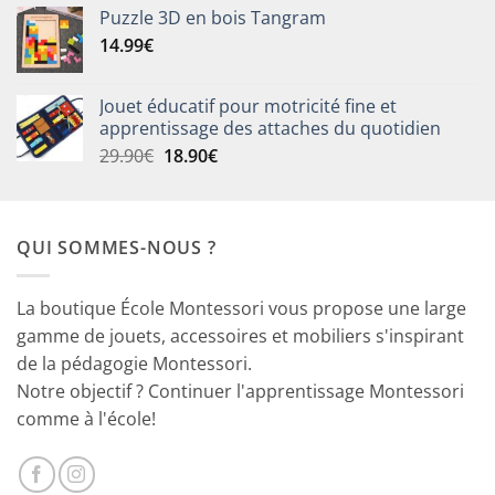
Puzzle 3D en bois Tangram
14.99
€
Jouet éducatif pour motricité fine et
apprentissage des attaches du quotidien
Le
Le
29.90
€
18.90
€
prix
prix
initial
actuel
était :
est :
QUI SOMMES-NOUS ?
29.90€.
18.90€.
La boutique École Montessori vous propose une large
gamme de jouets, accessoires et mobiliers s'inspirant
de la pédagogie Montessori.
Notre objectif ? Continuer l'apprentissage Montessori
comme à l'école!