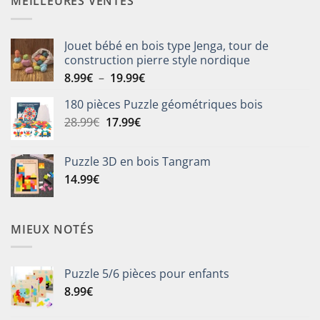
MEILLEURES VENTES
59.90€.
39.90€.
Jouet bébé en bois type Jenga, tour de
construction pierre style nordique
Plage
8.99
€
–
19.99
€
de
180 pièces Puzzle géométriques bois
prix :
Le
Le
28.99
€
17.99
€
8.99€
prix
prix
à
initial
actuel
19.99€
Puzzle 3D en bois Tangram
était :
est :
14.99
€
28.99€.
17.99€.
MIEUX NOTÉS
Puzzle 5/6 pièces pour enfants
8.99
€