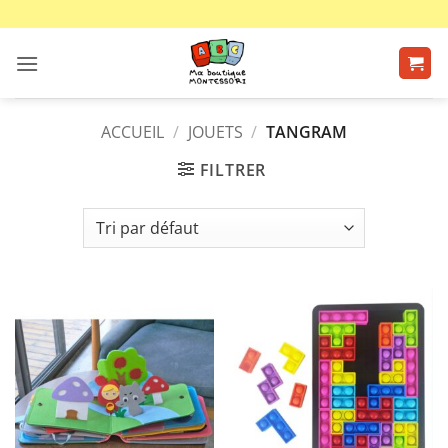
Passer
au
contenu
ACCUEIL
/
JOUETS
/
TANGRAM
FILTRER