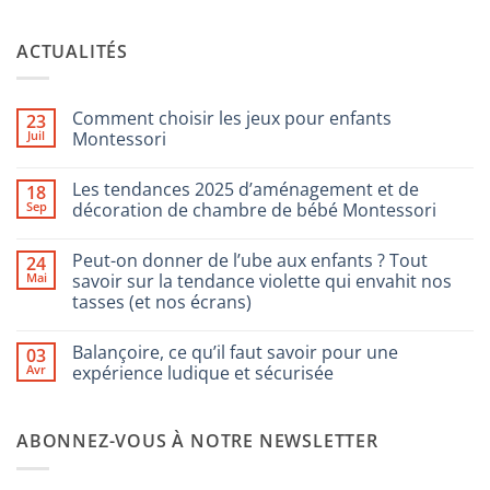
ACTUALITÉS
Comment choisir les jeux pour enfants
23
Juil
Montessori
Aucun
commentaire
Les tendances 2025 d’aménagement et de
18
sur
Comment
Sep
décoration de chambre de bébé Montessori
choisir
les
Aucun
jeux
commentaire
Peut-on donner de l’ube aux enfants ? Tout
24
pour
sur
enfants
Les
Mai
savoir sur la tendance violette qui envahit nos
Montessori
tendances
tasses (et nos écrans)
2025
d’aménagement
Aucun
et
commentaire
de
Balançoire, ce qu’il faut savoir pour une
03
sur
décoration
Peut-
Avr
expérience ludique et sécurisée
de
on
chambre
donner
Aucun
de
de
commentaire
bébé
l’ube
sur
Montessori
ABONNEZ-VOUS À NOTRE NEWSLETTER
aux
Balançoire,
enfants
ce
?
qu’il
Tout
faut