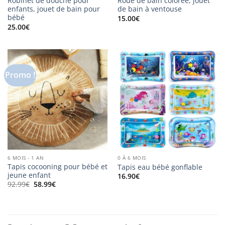
Robinet de douche pour
Roue de bain colorée, jouet
enfants, jouet de bain pour
de bain à ventouse
bébé
15.00
€
25.00
€
Promo !
6 MOIS - 1 AN
0 À 6 MOIS
Tapis cocooning pour bébé et
Tapis eau bébé gonflable
jeune enfant
16.90
€
Le
Le
92.99
€
58.99
€
prix
prix
initial
actuel
était :
est :
92.99€.
58.99€.