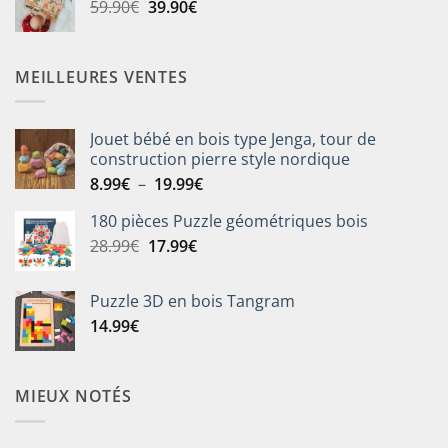
Le
Le
59.90
€
39.90
€
25.90€.
19.90€.
prix
prix
initial
actuel
était :
est :
MEILLEURES VENTES
59.90€.
39.90€.
Jouet bébé en bois type Jenga, tour de
construction pierre style nordique
Plage
8.99
€
–
19.99
€
de
180 pièces Puzzle géométriques bois
prix :
Le
Le
28.99
€
17.99
€
8.99€
prix
prix
à
initial
actuel
19.99€
Puzzle 3D en bois Tangram
était :
est :
14.99
€
28.99€.
17.99€.
MIEUX NOTÉS