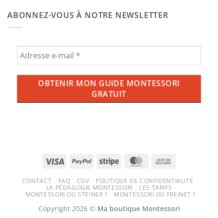
de
commentaire
bébé
l’ube
sur
Montessori
ABONNEZ-VOUS À NOTRE NEWSLETTER
aux
Balançoire,
enfants
ce
?
qu’il
Tout
faut
savoir
savoir
sur
pour
la
une
tendance
expérience
violette
ludique
qui
et
envahit
sécurisée
nos
tasses
(et
nos
écrans)
Visa
PayPal
Stripe
MasterCard
Cash
On
CONTACT
FAQ
CGV
POLITIQUE DE CONFIDENTIALITÉ
Delivery
LA PÉDAGOGIE MONTESSORI
LES TARIFS
MONTESSORI OU STEINER ?
MONTESSORI OU FREINET ?
Copyright 2026 ©
Ma boutique Montessori