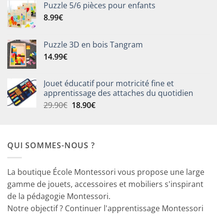
Puzzle 5/6 pièces pour enfants
8.99
€
Puzzle 3D en bois Tangram
14.99
€
Jouet éducatif pour motricité fine et
apprentissage des attaches du quotidien
Le
Le
29.90
€
18.90
€
prix
prix
initial
actuel
était :
est :
QUI SOMMES-NOUS ?
29.90€.
18.90€.
La boutique École Montessori vous propose une large
gamme de jouets, accessoires et mobiliers s'inspirant
de la pédagogie Montessori.
Notre objectif ? Continuer l'apprentissage Montessori