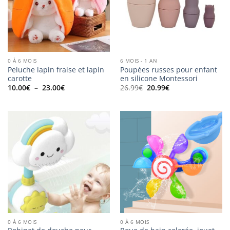
0 À 6 MOIS
6 MOIS - 1 AN
Peluche lapin fraise et lapin
Poupées russes pour enfant
carotte
en silicone Montessori
Plage
Le
Le
10.00
€
–
23.00
€
26.99
€
20.99
€
de
prix
prix
prix :
initial
actuel
10.00€
était :
est :
à
26.99€.
20.99€.
23.00€
0 À 6 MOIS
0 À 6 MOIS