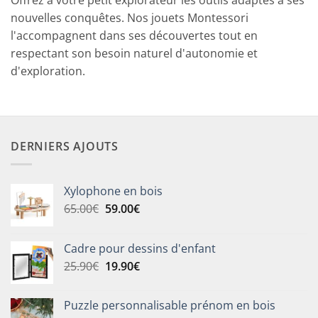
nouvelles conquêtes. Nos jouets Montessori
l'accompagnent dans ses découvertes tout en
respectant son besoin naturel d'autonomie et
d'exploration.
DERNIERS AJOUTS
Xylophone en bois
Le
Le
65.00
€
59.00
€
prix
prix
initial
actuel
Cadre pour dessins d'enfant
était :
est :
Le
Le
25.90
€
19.90
€
65.00€.
59.00€.
prix
prix
initial
actuel
Puzzle personnalisable prénom en bois
était :
est :