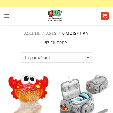
Passer
au
contenu
ACCUEIL
/
ÂGES
/
6 MOIS - 1 AN
FILTRER