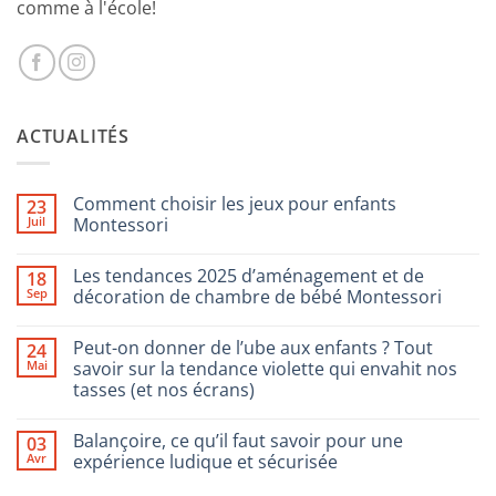
comme à l'école!
ACTUALITÉS
Comment choisir les jeux pour enfants
23
Juil
Montessori
Aucun
commentaire
Les tendances 2025 d’aménagement et de
18
sur
Comment
Sep
décoration de chambre de bébé Montessori
choisir
les
Aucun
jeux
commentaire
Peut-on donner de l’ube aux enfants ? Tout
24
pour
sur
enfants
Les
Mai
savoir sur la tendance violette qui envahit nos
Montessori
tendances
tasses (et nos écrans)
2025
d’aménagement
Aucun
et
commentaire
de
Balançoire, ce qu’il faut savoir pour une
03
sur
décoration
Peut-
Avr
expérience ludique et sécurisée
de
on
chambre
donner
Aucun
de