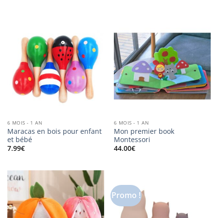
de
prix :
32.00€
à
40.00€
6 MOIS - 1 AN
6 MOIS - 1 AN
Maracas en bois pour enfant
Mon premier book
et bébé
Montessori
7.99
€
44.00
€
Promo !