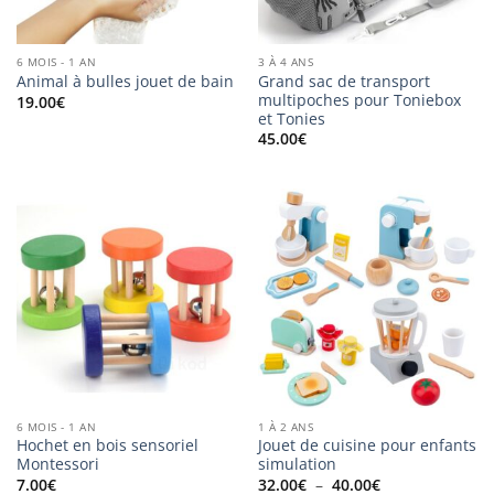
6 MOIS - 1 AN
3 À 4 ANS
Grand sac de transport
Animal à bulles jouet de bain
multipoches pour Toniebox
19.00
€
et Tonies
45.00
€
6 MOIS - 1 AN
1 À 2 ANS
Hochet en bois sensoriel
Jouet de cuisine pour enfants
Montessori
simulation
Plage
7.00
€
32.00
€
–
40.00
€