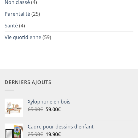
Non classé
(4)
Parentalité
(25)
Santé
(4)
Vie quotidienne
(59)
DERNIERS AJOUTS
Xylophone en bois
Le
Le
65.00
€
59.00
€
prix
prix
initial
actuel
Cadre pour dessins d'enfant
était :
est :
Le
Le
25.90
€
19.90
€
65.00€.
59.00€.