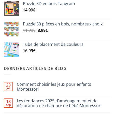
19.99€
Puzzle 3D en bois Tangram
était :
est :
14.99
€
28.99€.
17.99€.
Puzzle 60 pièces en bois, nombreux choix
Le
Le
11.99
€
8.99
€
prix
prix
initial
actuel
Tube de placement de couleurs
était :
est :
16.99
€
11.99€.
8.99€.
DERNIERS ARTICLES DE BLOG
Comment choisir les jeux pour enfants
23
Juil
Montessori
Aucun
commentaire
Les tendances 2025 d’aménagement et de
18
sur
Comment
Sep
décoration de chambre de bébé Montessori
choisir
les
Aucun