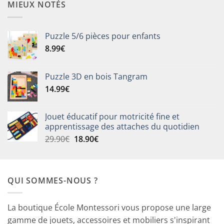
MIEUX NOTÉS
Puzzle 5/6 pièces pour enfants
8.99
€
Puzzle 3D en bois Tangram
14.99
€
Jouet éducatif pour motricité fine et
apprentissage des attaches du quotidien
Le
Le
29.90
€
18.90
€
prix
prix
initial
actuel
était :
est :
QUI SOMMES-NOUS ?
29.90€.
18.90€.
La boutique École Montessori vous propose une large
gamme de jouets, accessoires et mobiliers s'inspirant