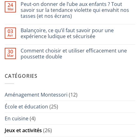
jeux
commentaire
Peut-on donner de l’ube aux enfants ? Tout
24
pour
sur
enfants
Les
Mai
savoir sur la tendance violette qui envahit nos
Montessori
tendances
tasses (et nos écrans)
2025
d’aménagement
Aucun
et
commentaire
de
Balançoire, ce qu’il faut savoir pour une
03
sur
décoration
Peut-
Avr
expérience ludique et sécurisée
de
on
chambre
donner
Aucun
de
de
commentaire
bébé
Comment choisir et utiliser efficacement une
30
l’ube
sur
Montessori
aux
Balançoire,
Mar
poussette double
enfants
ce
?
qu’il
Aucun
Tout
faut
commentaire
savoir
savoir
sur
CATÉGORIES
sur
pour
Comment
la
une
choisir
tendance
expérience
et
violette
ludique
utiliser
qui
et
efficacement
Aménagement Montessori
(12)
envahit
sécurisée
une
nos
poussette
tasses
double
École et éducation
(25)
(et
nos
écrans)
En cuisine
(4)
Jeux et activités
(26)