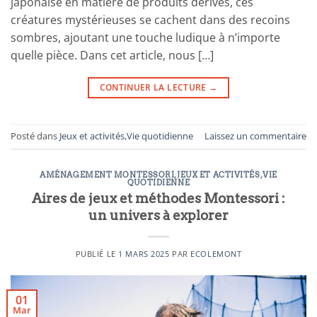
japonaise en matière de produits dérivés, ces
créatures mystérieuses se cachent dans des recoins
sombres, ajoutant une touche ludique à n’importe
quelle pièce. Dans cet article, nous […]
CONTINUER LA LECTURE
→
Posté dans
Jeux et activités
,
Vie quotidienne
Laissez un commentaire
AMÉNAGEMENT MONTESSORI
,
JEUX ET ACTIVITÉS
,
VIE
QUOTIDIENNE
Aires de jeux et méthodes Montessori :
un univers à explorer
PUBLIÉ LE
1 MARS 2025
PAR
ECOLEMONT
01
Mar