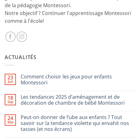
de la pédagogie Montessori.
Notre objectif ? Continuer l'apprentissage Montessori
comme à l'école!
ACTUALITÉS
Comment choisir les jeux pour enfants
23
Juil
Montessori
Aucun
commentaire
Les tendances 2025 d’aménagement et de
18
sur
Comment
Sep
décoration de chambre de bébé Montessori
choisir
les
Aucun
jeux
commentaire
Peut-on donner de l’ube aux enfants ? Tout
24
pour
sur
enfants
Les
Mai
savoir sur la tendance violette qui envahit nos
Montessori
tendances
tasses (et nos écrans)
2025
d’aménagement
Aucun
et
commentaire