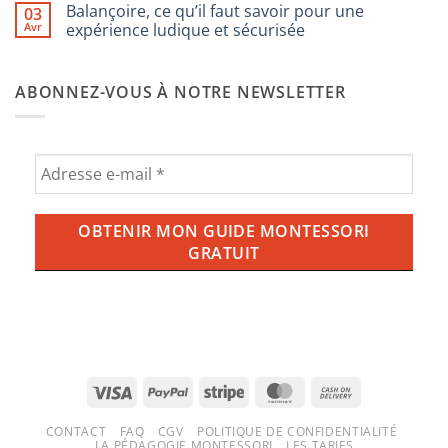
de
Balançoire, ce qu’il faut savoir pour une
03
sur
décoration
Peut-
Avr
expérience ludique et sécurisée
de
on
chambre
donner
Aucun
de
de
commentaire
bébé
l’ube
sur
Montessori
ABONNEZ-VOUS À NOTRE NEWSLETTER
aux
Balançoire,
enfants
ce
?
qu’il
Tout
faut
savoir
savoir
sur
pour
la
une
tendance
expérience
violette
ludique
qui
et
envahit
sécurisée
nos
tasses
(et
nos
écrans)
Visa
PayPal
Stripe
MasterCard
Cash
On
CONTACT
FAQ
CGV
POLITIQUE DE CONFIDENTIALITÉ
Delivery
LA PÉDAGOGIE MONTESSORI
LES TARIFS