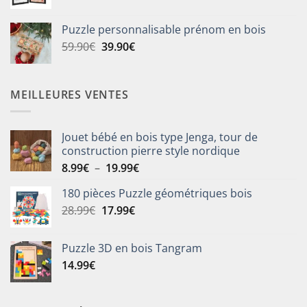
prix
prix
initial
actuel
Puzzle personnalisable prénom en bois
était :
est :
Le
Le
59.90
€
39.90
€
25.90€.
19.90€.
prix
prix
initial
actuel
était :
est :
MEILLEURES VENTES
59.90€.
39.90€.
Jouet bébé en bois type Jenga, tour de
construction pierre style nordique
Plage
8.99
€
–
19.99
€
de
180 pièces Puzzle géométriques bois
prix :
Le
Le
28.99
€
17.99
€
8.99€
prix
prix
à
initial
actuel
19.99€
Puzzle 3D en bois Tangram
était :
est :
14.99
€
28.99€.
17.99€.