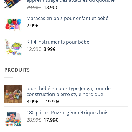
apprentissage des attaches du quotidien
Le
Le
29.90
€
18.90
€
prix
prix
Maracas en bois pour enfant et bébé
initial
actuel
7.99
€
était :
est :
29.90€.
18.90€.
Kit 4 instruments pour bébé
Le
Le
12.99
€
8.99
€
prix
prix
initial
actuel
était :
est :
PRODUITS
12.99€.
8.99€.
Jouet bébé en bois type Jenga, tour de
construction pierre style nordique
Plage
8.99
€
–
19.99
€
de
180 pièces Puzzle géométriques bois
prix :
Le
Le
28.99
€
17.99
€
8.99€
prix
prix
à
initial
actuel