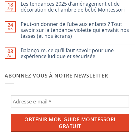
commentaire
Les tendances 2025 d’aménagement et de
18
sur
Comment
Sep
décoration de chambre de bébé Montessori
choisir
les
Aucun
jeux
commentaire
Peut-on donner de l’ube aux enfants ? Tout
24
pour
sur
enfants
Les
Mai
savoir sur la tendance violette qui envahit nos
Montessori
tendances
tasses (et nos écrans)
2025
d’aménagement
Aucun
et
commentaire
de
Balançoire, ce qu’il faut savoir pour une
03
sur
décoration
Peut-
Avr
expérience ludique et sécurisée
de
on
chambre
donner
Aucun
de
de
commentaire
bébé
l’ube
sur
Montessori
ABONNEZ-VOUS À NOTRE NEWSLETTER
aux
Balançoire,
enfants
ce
?
qu’il
Tout
faut
savoir
savoir
sur
pour
la
une
tendance
expérience
violette
ludique
qui
et
envahit
sécurisée
nos
tasses
(et
nos
écrans)