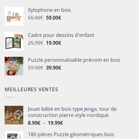
Xylophone en bois
Le
Le
65.00
€
59.00
€
prix
prix
initial
actuel
Cadre pour dessins d'enfant
était :
est :
Le
Le
25.90
€
19.90
€
65.00€.
59.00€.
prix
prix
initial
actuel
Puzzle personnalisable prénom en bois
était :
est :
Le
Le
59.90
€
39.90
€
25.90€.
19.90€.
prix
prix
initial
actuel
était :
est :
MEILLEURES VENTES
59.90€.
39.90€.
Jouet bébé en bois type Jenga, tour de
construction pierre style nordique
Plage
8.99
€
–
19.99
€
de
180 pièces Puzzle géométriques bois
prix :