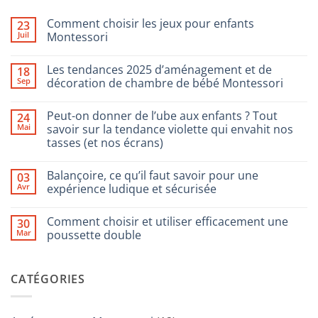
Comment choisir les jeux pour enfants
23
Juil
Montessori
Aucun
commentaire
Les tendances 2025 d’aménagement et de
18
sur
Comment
Sep
décoration de chambre de bébé Montessori
choisir
les
Aucun
jeux
commentaire
Peut-on donner de l’ube aux enfants ? Tout
24
pour
sur
enfants
Les
Mai
savoir sur la tendance violette qui envahit nos
Montessori
tendances
tasses (et nos écrans)
2025
d’aménagement
Aucun
et
commentaire
de
Balançoire, ce qu’il faut savoir pour une
03
sur
décoration
Peut-
Avr
expérience ludique et sécurisée
de
on
chambre
donner
Aucun
de
de
commentaire
bébé
Comment choisir et utiliser efficacement une
30
l’ube
sur
Montessori
aux
Balançoire,
Mar
poussette double
enfants
ce
?
qu’il
Aucun
Tout
faut
commentaire
savoir
savoir
sur
CATÉGORIES
sur
pour
Comment
la
une
choisir
tendance
expérience
et
violette
ludique
utiliser
qui
et
efficacement