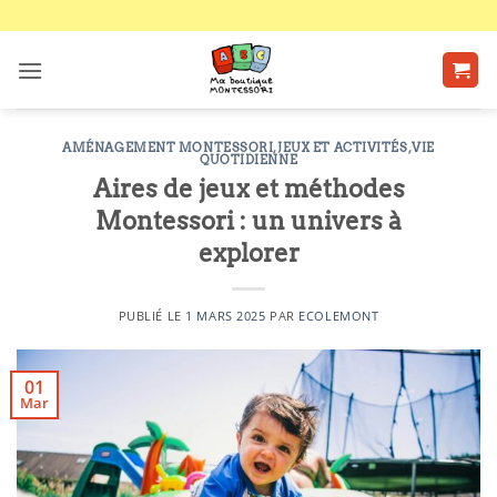
Passer
au
contenu
AMÉNAGEMENT MONTESSORI
,
JEUX ET ACTIVITÉS
,
VIE
QUOTIDIENNE
Aires de jeux et méthodes
Montessori : un univers à
explorer
PUBLIÉ LE
1 MARS 2025
PAR
ECOLEMONT
01
Mar