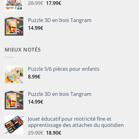
Le
Le
28.99
€
17.99
€
8.99€
prix
prix
à
initial
actuel
19.99€
Puzzle 3D en bois Tangram
était :
est :
14.99
€
28.99€.
17.99€.
MIEUX NOTÉS
Puzzle 5/6 pièces pour enfants
8.99
€
Puzzle 3D en bois Tangram
14.99
€
Jouet éducatif pour motricité fine et
apprentissage des attaches du quotidien
Le
Le
29.90
€
18.90
€