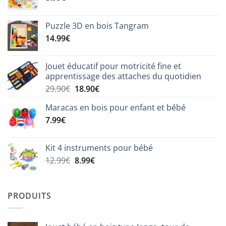
Puzzle 3D en bois Tangram
14.99
€
Jouet éducatif pour motricité fine et
apprentissage des attaches du quotidien
Le
Le
29.90
€
18.90
€
prix
prix
Maracas en bois pour enfant et bébé
initial
actuel
7.99
€
était :
est :
29.90€.
18.90€.
Kit 4 instruments pour bébé
Le
Le
12.99
€
8.99
€
prix
prix
initial
actuel
était :
est :
PRODUITS
12.99€.
8.99€.