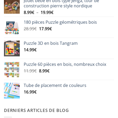
Jouet bébé en bois type Jenga, tour de
construction pierre style nordique
Plage
8.99
€
–
19.99
€
de
180 pièces Puzzle géométriques bois
prix :
Le
Le
28.99
€
17.99
€
8.99€
prix
prix
à
initial
actuel
19.99€
Puzzle 3D en bois Tangram
était :
est :
14.99
€
28.99€.
17.99€.
Puzzle 60 pièces en bois, nombreux choix
Le
Le
11.99
€
8.99
€
prix
prix
initial
actuel
Tube de placement de couleurs
était :
est :
16.99
€
11.99€.
8.99€.
DERNIERS ARTICLES DE BLOG