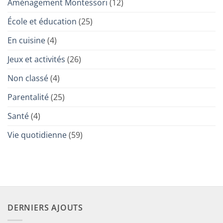
Aménagement Montessori
(12)
envahit
sécurisée
une
nos
poussette
tasses
double
École et éducation
(25)
(et
nos
écrans)
En cuisine
(4)
Jeux et activités
(26)
Non classé
(4)
Parentalité
(25)
Santé
(4)
Vie quotidienne
(59)
DERNIERS AJOUTS