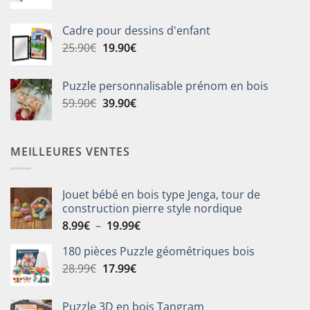
prix
prix
initial
actuel
Cadre pour dessins d'enfant
était :
est :
Le
Le
25.90
€
19.90
€
65.00€.
59.00€.
prix
prix
initial
actuel
Puzzle personnalisable prénom en bois
était :
est :
Le
Le
59.90
€
39.90
€
25.90€.
19.90€.
prix
prix
initial
actuel
était :
est :
MEILLEURES VENTES
59.90€.
39.90€.
Jouet bébé en bois type Jenga, tour de
construction pierre style nordique
Plage
8.99
€
–
19.99
€
de
180 pièces Puzzle géométriques bois
prix :
Le
Le
28.99
€
17.99
€
8.99€
prix
prix
à
initial
actuel
19.99€
Puzzle 3D en bois Tangram