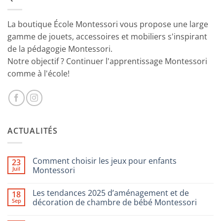
La boutique École Montessori vous propose une large
gamme de jouets, accessoires et mobiliers s'inspirant
de la pédagogie Montessori.
Notre objectif ? Continuer l'apprentissage Montessori
comme à l'école!
ACTUALITÉS
Comment choisir les jeux pour enfants
23
Juil
Montessori
Aucun
commentaire
Les tendances 2025 d’aménagement et de
18
sur
Comment
Sep
décoration de chambre de bébé Montessori
choisir
les
Aucun
jeux
commentaire