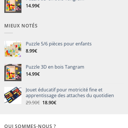
était :
est :
14.99
€
28.99€.
17.99€.
MIEUX NOTÉS
Puzzle 5/6 pièces pour enfants
8.99
€
Puzzle 3D en bois Tangram
14.99
€
Jouet éducatif pour motricité fine et
apprentissage des attaches du quotidien
Le
Le
29.90
€
18.90
€
prix
prix
initial
actuel
était :
est :
QUI SOMMES-NOUS ?
29.90€.
18.90€.