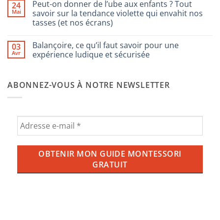
Peut-on donner de l’ube aux enfants ? Tout
24
pour
sur
enfants
Les
Mai
savoir sur la tendance violette qui envahit nos
Montessori
tendances
tasses (et nos écrans)
2025
d’aménagement
Aucun
et
commentaire
de
Balançoire, ce qu’il faut savoir pour une
03
sur
décoration
Peut-
Avr
expérience ludique et sécurisée
de
on
chambre
donner
Aucun
de
de
commentaire
bébé
l’ube
sur
Montessori
ABONNEZ-VOUS À NOTRE NEWSLETTER
aux
Balançoire,
enfants
ce
?
qu’il
Tout
faut
savoir
savoir
sur
pour
la
une
tendance
expérience
violette
ludique
qui
et
envahit
sécurisée
nos
tasses
(et
nos
écrans)