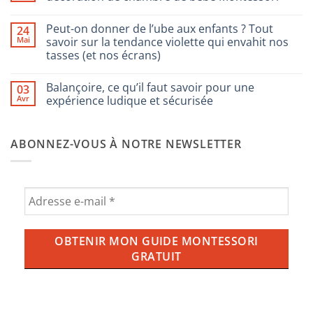
choisir
les
Aucun
jeux
commentaire
Peut-on donner de l’ube aux enfants ? Tout
24
pour
sur
enfants
Les
Mai
savoir sur la tendance violette qui envahit nos
Montessori
tendances
tasses (et nos écrans)
2025
d’aménagement
Aucun
et
commentaire
de
Balançoire, ce qu’il faut savoir pour une
03
sur
décoration
Peut-
Avr
expérience ludique et sécurisée
de
on
chambre
donner
Aucun
de
de
commentaire
bébé
l’ube
sur
Montessori
ABONNEZ-VOUS À NOTRE NEWSLETTER
aux
Balançoire,
enfants
ce
?
qu’il
Tout
faut
savoir
savoir
sur
pour
la
une
tendance
expérience
violette
ludique
qui
et
envahit
sécurisée
nos
tasses
(et
nos
écrans)