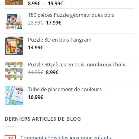
Plage
8.99
€
–
19.99
€
de
180 pièces Puzzle géométriques bois
prix :
Le
Le
28.99
€
17.99
€
8.99€
prix
prix
à
initial
actuel
19.99€
Puzzle 3D en bois Tangram
était :
est :
14.99
€
28.99€.
17.99€.
Puzzle 60 pièces en bois, nombreux choix
Le
Le
11.99
€
8.99
€
prix
prix
initial
actuel
Tube de placement de couleurs
était :
est :
16.99
€
11.99€.
8.99€.
DERNIERS ARTICLES DE BLOG
Comment choisir les jeux pour enfants
23