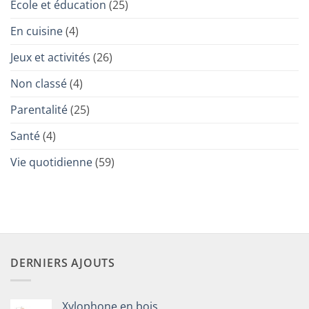
École et éducation
(25)
(et
nos
écrans)
En cuisine
(4)
Jeux et activités
(26)
Non classé
(4)
Parentalité
(25)
Santé
(4)
Vie quotidienne
(59)
DERNIERS AJOUTS
Xylophone en bois