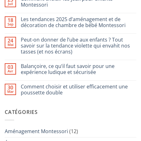
Juil
Montessori
Aucun
commentaire
Les tendances 2025 d’aménagement et de
18
sur
Comment
Sep
décoration de chambre de bébé Montessori
choisir
les
Aucun
jeux
commentaire
Peut-on donner de l’ube aux enfants ? Tout
24
pour
sur
enfants
Les
Mai
savoir sur la tendance violette qui envahit nos
Montessori
tendances
tasses (et nos écrans)
2025
d’aménagement
Aucun
et
commentaire
de
Balançoire, ce qu’il faut savoir pour une
03
sur
décoration
Peut-
Avr
expérience ludique et sécurisée
de
on
chambre
donner
Aucun
de
de
commentaire
bébé
Comment choisir et utiliser efficacement une
30
l’ube
sur
Montessori
aux
Balançoire,
Mar
poussette double
enfants
ce
?
qu’il
Aucun
Tout
faut
commentaire
savoir
savoir
sur
CATÉGORIES
sur
pour
Comment
la
une
choisir
tendance
expérience
et
violette
ludique
utiliser
qui
et
efficacement
Aménagement Montessori
(12)
envahit
sécurisée
une
nos
poussette
tasses
double