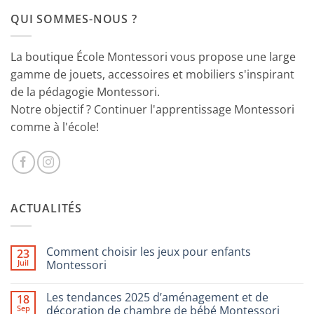
était :
est :
QUI SOMMES-NOUS ?
29.90€.
18.90€.
La boutique École Montessori vous propose une large
gamme de jouets, accessoires et mobiliers s'inspirant
de la pédagogie Montessori.
Notre objectif ? Continuer l'apprentissage Montessori
comme à l'école!
ACTUALITÉS
Comment choisir les jeux pour enfants
23
Juil
Montessori
Aucun
commentaire
Les tendances 2025 d’aménagement et de
18
sur
Comment
Sep
décoration de chambre de bébé Montessori