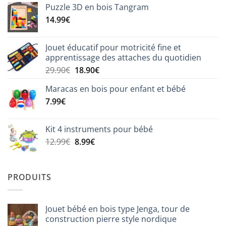
Puzzle 3D en bois Tangram
14.99
€
Jouet éducatif pour motricité fine et
apprentissage des attaches du quotidien
Le
Le
29.90
€
18.90
€
prix
prix
Maracas en bois pour enfant et bébé
initial
actuel
7.99
€
était :
est :
29.90€.
18.90€.
Kit 4 instruments pour bébé
Le
Le
12.99
€
8.99
€
prix
prix
initial
actuel
était :
est :
PRODUITS
12.99€.
8.99€.
Jouet bébé en bois type Jenga, tour de
construction pierre style nordique