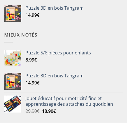
initial
actuel
19.99€
Puzzle 3D en bois Tangram
était :
est :
14.99
€
28.99€.
17.99€.
MIEUX NOTÉS
Puzzle 5/6 pièces pour enfants
8.99
€
Puzzle 3D en bois Tangram
14.99
€
Jouet éducatif pour motricité fine et
apprentissage des attaches du quotidien
Le
Le
29.90
€
18.90
€
prix
prix
initial
actuel