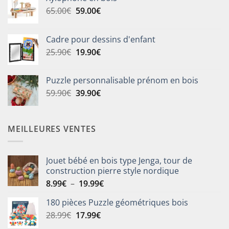
Le
Le
65.00
€
59.00
€
prix
prix
initial
actuel
Cadre pour dessins d'enfant
était :
est :
Le
Le
25.90
€
19.90
€
65.00€.
59.00€.
prix
prix
initial
actuel
Puzzle personnalisable prénom en bois
était :
est :
Le
Le
59.90
€
39.90
€
25.90€.
19.90€.
prix
prix
initial
actuel
était :
est :
MEILLEURES VENTES
59.90€.
39.90€.
Jouet bébé en bois type Jenga, tour de
construction pierre style nordique
Plage
8.99
€
–
19.99
€
de
180 pièces Puzzle géométriques bois
prix :
Le
Le
28.99
€
17.99
€
8.99€
prix
prix
à