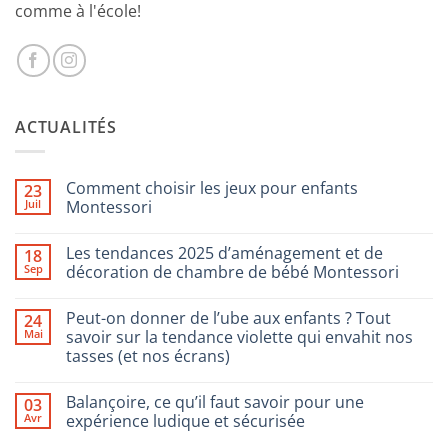
comme à l'école!
ACTUALITÉS
Comment choisir les jeux pour enfants
23
Juil
Montessori
Aucun
commentaire
Les tendances 2025 d’aménagement et de
18
sur
Comment
Sep
décoration de chambre de bébé Montessori
choisir
les
Aucun
jeux
commentaire
Peut-on donner de l’ube aux enfants ? Tout
24
pour
sur
enfants
Les
Mai
savoir sur la tendance violette qui envahit nos
Montessori
tendances
tasses (et nos écrans)
2025
d’aménagement
Aucun
et
commentaire
de
Balançoire, ce qu’il faut savoir pour une
03
sur
décoration
Peut-
Avr
expérience ludique et sécurisée
de
on
chambre
donner
Aucun