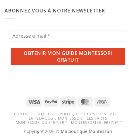
de
de
commentaire
bébé
l’ube
sur
Montessori
ABONNEZ-VOUS À NOTRE NEWSLETTER
aux
Balançoire,
enfants
ce
?
qu’il
Tout
faut
savoir
savoir
sur
pour
la
une
tendance
expérience
violette
ludique
qui
et
envahit
sécurisée
nos
tasses
(et
nos
écrans)
Visa
PayPal
Stripe
MasterCard
Cash
On
CONTACT
FAQ
CGV
POLITIQUE DE CONFIDENTIALITÉ
Delivery
LA PÉDAGOGIE MONTESSORI
LES TARIFS
MONTESSORI OU STEINER ?
MONTESSORI OU FREINET ?
Copyright 2026 ©
Ma boutique Montessori