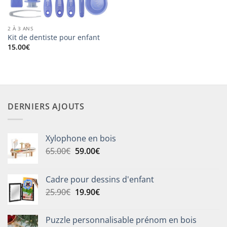
2 À 3 ANS
Kit de dentiste pour enfant
15.00
€
DERNIERS AJOUTS
Xylophone en bois
Le
Le
65.00
€
59.00
€
prix
prix
initial
actuel
Cadre pour dessins d'enfant
était :
est :
Le
Le
25.90
€
19.90
€
65.00€.
59.00€.
prix
prix
initial
actuel
Puzzle personnalisable prénom en bois
était :
est :