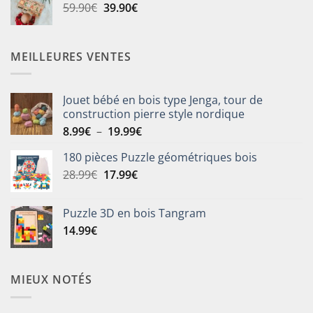
Le
Le
59.90
€
39.90
€
25.90€.
19.90€.
prix
prix
initial
actuel
était :
est :
MEILLEURES VENTES
59.90€.
39.90€.
Jouet bébé en bois type Jenga, tour de
construction pierre style nordique
Plage
8.99
€
–
19.99
€
de
180 pièces Puzzle géométriques bois
prix :
Le
Le
28.99
€
17.99
€
8.99€
prix
prix
à
initial
actuel
19.99€
Puzzle 3D en bois Tangram
était :
est :
14.99
€
28.99€.
17.99€.
MIEUX NOTÉS