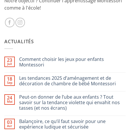
Notre objectif ? Continuer l'apprentissage Montessori
comme à l'école!
ACTUALITÉS
Comment choisir les jeux pour enfants
23
Juil
Montessori
Aucun
commentaire
Les tendances 2025 d’aménagement et de
18
sur
Comment
Sep
décoration de chambre de bébé Montessori
choisir
les
Aucun
jeux
commentaire
Peut-on donner de l’ube aux enfants ? Tout
24
pour
sur
enfants
Les
Mai
savoir sur la tendance violette qui envahit nos
Montessori
tendances
tasses (et nos écrans)
2025
d’aménagement
Aucun
et
commentaire
de
Balançoire, ce qu’il faut savoir pour une
03
sur
décoration
Peut-
Avr
expérience ludique et sécurisée
de
on