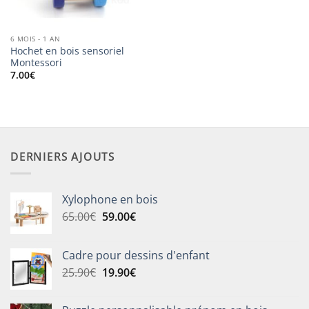
6 MOIS - 1 AN
Hochet en bois sensoriel
Montessori
7.00
€
DERNIERS AJOUTS
Xylophone en bois
Le
Le
65.00
€
59.00
€
prix
prix
initial
actuel
Cadre pour dessins d'enfant
était :
est :
Le
Le
25.90
€
19.90
€
65.00€.
59.00€.
prix
prix
initial
actuel