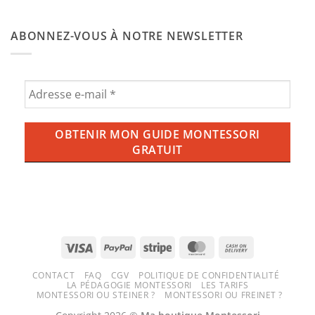
chambre
donner
Aucun
de
de
commentaire
bébé
l’ube
sur
Montessori
ABONNEZ-VOUS À NOTRE NEWSLETTER
aux
Balançoire,
enfants
ce
?
qu’il
Tout
faut
savoir
savoir
sur
pour
la
une
tendance
expérience
violette
ludique
qui
et
envahit
sécurisée
nos
tasses
(et
nos
écrans)
Visa
PayPal
Stripe
MasterCard
Cash
On
CONTACT
FAQ
CGV
POLITIQUE DE CONFIDENTIALITÉ
Delivery
LA PÉDAGOGIE MONTESSORI
LES TARIFS
MONTESSORI OU STEINER ?
MONTESSORI OU FREINET ?