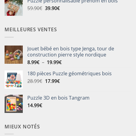
Puzzle personnalisable prénom en bois
était :
est :
Le
Le
59.90
€
39.90
€
25.90€.
19.90€.
prix
prix
initial
actuel
était :
est :
MEILLEURES VENTES
59.90€.
39.90€.
Jouet bébé en bois type Jenga, tour de
construction pierre style nordique
Plage
8.99
€
–
19.99
€
de
180 pièces Puzzle géométriques bois
prix :
Le
Le
28.99
€
17.99
€
8.99€
prix
prix
à
initial
actuel
19.99€
Puzzle 3D en bois Tangram
était :
est :
14.99
€
28.99€.
17.99€.
MIEUX NOTÉS