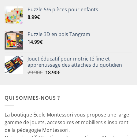
Puzzle 5/6 pièces pour enfants
8.99
€
Puzzle 3D en bois Tangram
14.99
€
Jouet éducatif pour motricité fine et
apprentissage des attaches du quotidien
Le
Le
29.90
€
18.90
€
prix
prix
initial
actuel
était :
est :
QUI SOMMES-NOUS ?
29.90€.
18.90€.
La boutique École Montessori vous propose une large
gamme de jouets, accessoires et mobiliers s'inspirant
de la pédagogie Montessori.