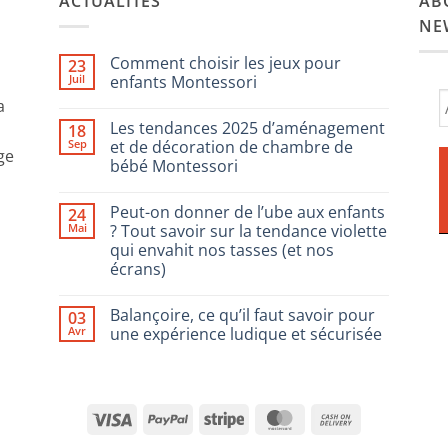
ACTUALITÉS
AB
NE
Comment choisir les jeux pour
23
Juil
enfants Montessori
a
Aucun
commentaire
Les tendances 2025 d’aménagement
18
sur
Comment
Sep
et de décoration de chambre de
ge
choisir
bébé Montessori
les
jeux
Aucun
pour
commentaire
enfants
Peut-on donner de l’ube aux enfants
24
sur
Montessori
Les
Mai
? Tout savoir sur la tendance violette
tendances
qui envahit nos tasses (et nos
2025
d’aménagement
écrans)
et
de
Aucun
décoration
commentaire
Balançoire, ce qu’il faut savoir pour
03
sur
de
Peut-
chambre
Avr
une expérience ludique et sécurisée
on
de
donner
bébé
Aucun
de
Montessori
commentaire
l’ube
sur
aux
Balançoire,
enfants
ce
Visa
PayPal
Stripe
MasterCard
Cash
?
qu’il
Tout
faut
On
savoir
savoir