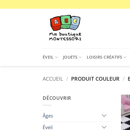
Passer
au
contenu
ÉVEIL
JOUETS
LOISIRS CRÉATIFS
ACCUEIL
/
PRODUIT COULEUR
/
B
DÉCOUVRIR
Âges
Éveil