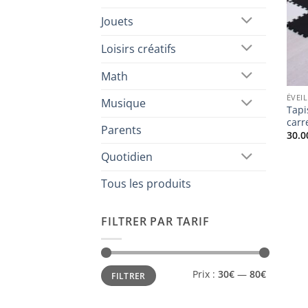
Jouets
Loisirs créatifs
Math
ÉVEIL
Musique
Tapi
carr
Parents
30.0
Quotidien
Tous les produits
FILTRER PAR TARIF
Prix
Prix
Prix :
30€
—
80€
FILTRER
min
max