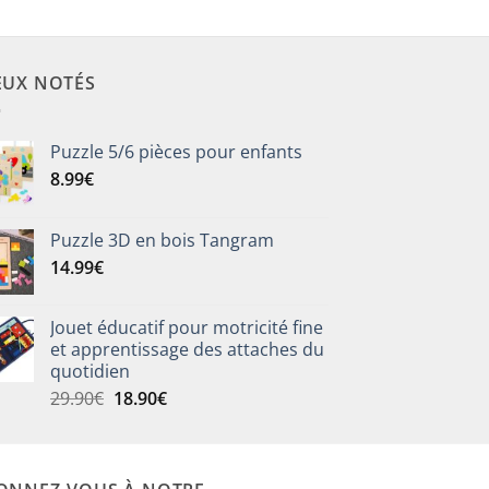
EUX NOTÉS
Puzzle 5/6 pièces pour enfants
8.99
€
Puzzle 3D en bois Tangram
14.99
€
Jouet éducatif pour motricité fine
et apprentissage des attaches du
quotidien
Le
Le
29.90
€
18.90
€
prix
prix
initial
actuel
était :
est :