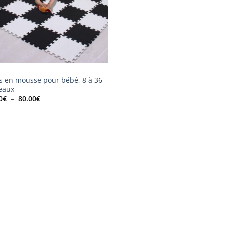
s en mousse pour bébé, 8 à 36
eaux
Plage
0
€
–
80.00
€
de
prix :
30.00€
à
80.00€