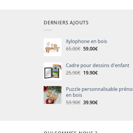
DERNIERS AJOUTS
Xylophone en bois
Le
Le
65.00
€
59.00
€
prix
prix
initial
actuel
Cadre pour dessins d'enfant
était :
est :
Le
Le
25.90
€
19.90
€
65.00€.
59.00€.
prix
prix
initial
actuel
Puzzle personnalisable prén
était :
est :
en bois
25.90€.
19.90€.
Le
Le
59.90
€
39.90
€
prix
prix
initial
actuel
était :
est :
59.90€.
39.90€.