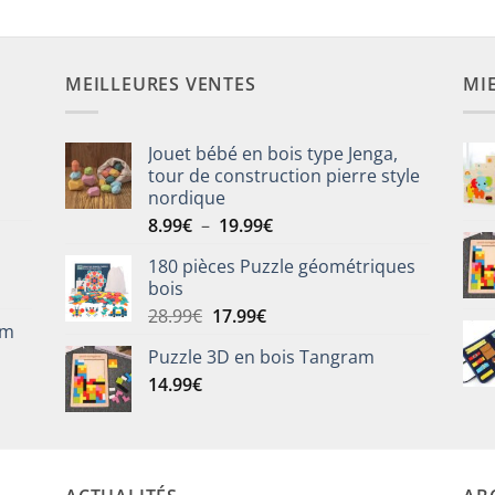
MEILLEURES VENTES
MI
Jouet bébé en bois type Jenga,
tour de construction pierre style
nordique
Plage
8.99
€
–
19.99
€
de
180 pièces Puzzle géométriques
prix :
bois
8.99€
Le
Le
28.99
€
17.99
€
à
om
prix
prix
19.99€
Puzzle 3D en bois Tangram
initial
actuel
14.99
€
était :
est :
28.99€.
17.99€.