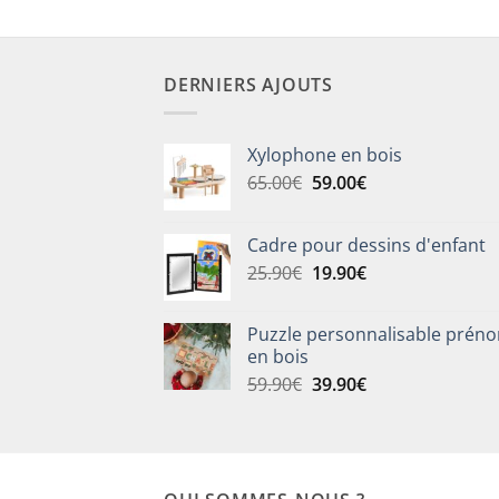
DERNIERS AJOUTS
Xylophone en bois
Le
Le
65.00
€
59.00
€
prix
prix
initial
actuel
Cadre pour dessins d'enfant
était :
est :
Le
Le
25.90
€
19.90
€
65.00€.
59.00€.
prix
prix
initial
actuel
Puzzle personnalisable prén
était :
est :
en bois
25.90€.
19.90€.
Le
Le
59.90
€
39.90
€
prix
prix
initial
actuel
était :
est :
59.90€.
39.90€.