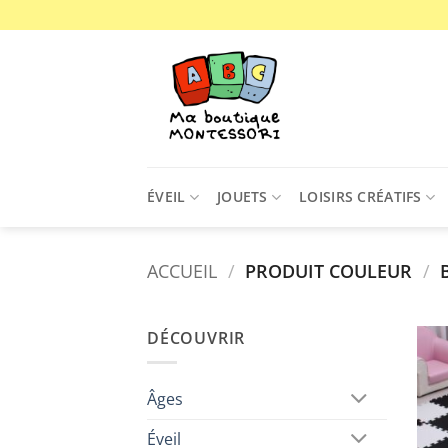
Passer
au
contenu
ÉVEIL
JOUETS
LOISIRS CRÉATIFS
ACCUEIL
/
PRODUIT COULEUR
/
B
DÉCOUVRIR
Âges
Éveil