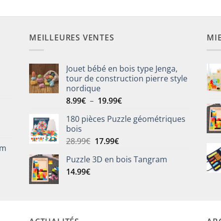
MEILLEURES VENTES
MI
Jouet bébé en bois type Jenga,
tour de construction pierre style
nordique
Plage
8.99
€
–
19.99
€
de
180 pièces Puzzle géométriques
prix :
bois
8.99€
Le
Le
28.99
€
17.99
€
à
om
prix
prix
19.99€
Puzzle 3D en bois Tangram
initial
actuel
14.99
€
était :
est :
28.99€.
17.99€.