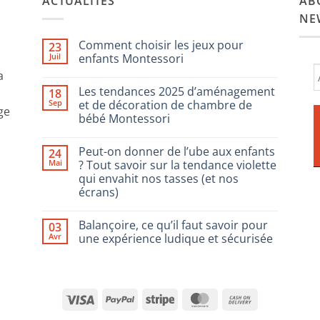
ACTUALITÉS
AB
NE
Comment choisir les jeux pour
23
Juil
enfants Montessori
a
Aucun
commentaire
Les tendances 2025 d’aménagement
18
sur
Comment
Sep
et de décoration de chambre de
ge
choisir
bébé Montessori
les
jeux
Aucun
pour
commentaire
enfants
Peut-on donner de l’ube aux enfants
24
sur
Montessori
Les
Mai
? Tout savoir sur la tendance violette
tendances
qui envahit nos tasses (et nos
2025
d’aménagement
écrans)
et
de
Aucun
décoration
commentaire
Balançoire, ce qu’il faut savoir pour
03
sur
de
Peut-
chambre
Avr
une expérience ludique et sécurisée
on
de
donner
bébé
Aucun
de
Montessori
commentaire
l’ube
sur
aux
Balançoire,
enfants
ce
Visa
PayPal
Stripe
MasterCard
Cash
?
qu’il
Tout
faut
On
savoir
savoir