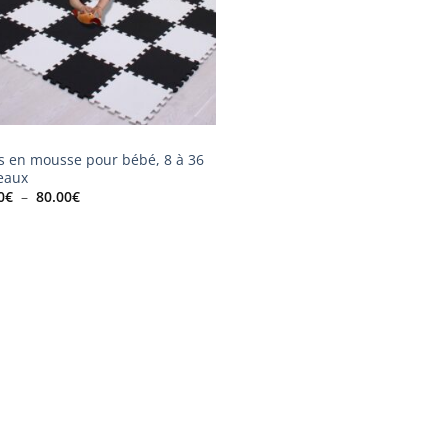
s en mousse pour bébé, 8 à 36
eaux
Plage
0
€
–
80.00
€
de
prix :
30.00€
à
80.00€