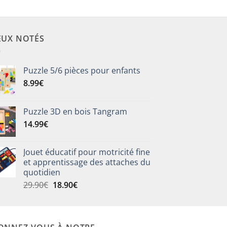
EUX NOTÉS
Puzzle 5/6 pièces pour enfants
8.99
€
Puzzle 3D en bois Tangram
14.99
€
Jouet éducatif pour motricité fine
et apprentissage des attaches du
quotidien
Le
Le
29.90
€
18.90
€
prix
prix
initial
actuel
était :
est :