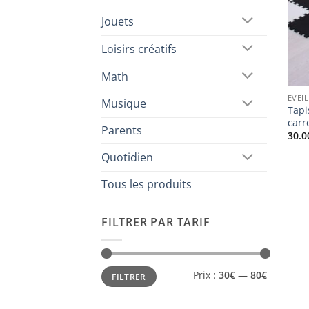
Jouets
Loisirs créatifs
Math
ÉVEIL
Musique
Tapi
carr
Parents
30.0
Quotidien
Tous les produits
FILTRER PAR TARIF
Prix
Prix
Prix :
30€
—
80€
FILTRER
min
max