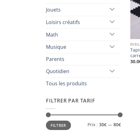
Jouets
Loisirs créatifs
Math
ÉVEIL
Musique
Tapi
carr
Parents
30.0
Quotidien
Tous les produits
FILTRER PAR TARIF
Prix
Prix
Prix :
30€
—
80€
FILTRER
min
max