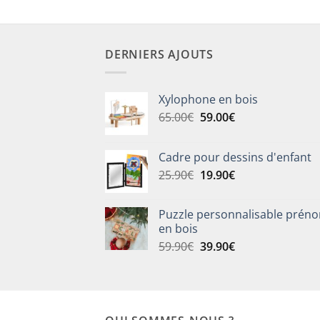
DERNIERS AJOUTS
Xylophone en bois
Le
Le
65.00
€
59.00
€
prix
prix
initial
actuel
Cadre pour dessins d'enfant
était :
est :
Le
Le
25.90
€
19.90
€
65.00€.
59.00€.
prix
prix
initial
actuel
Puzzle personnalisable prén
était :
est :
en bois
25.90€.
19.90€.
Le
Le
59.90
€
39.90
€
prix
prix
initial
actuel
était :
est :
59.90€.
39.90€.