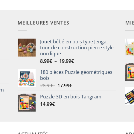
MEILLEURES VENTES
MI
Jouet bébé en bois type Jenga,
tour de construction pierre style
nordique
Plage
8.99
€
–
19.99
€
de
180 pièces Puzzle géométriques
prix :
bois
8.99€
Le
Le
28.99
€
17.99
€
à
om
prix
prix
19.99€
Puzzle 3D en bois Tangram
initial
actuel
14.99
€
était :
est :
28.99€.
17.99€.