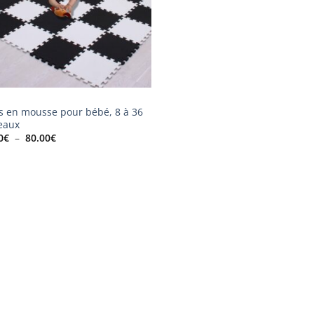
s en mousse pour bébé, 8 à 36
eaux
Plage
0
€
–
80.00
€
de
prix :
30.00€
à
80.00€