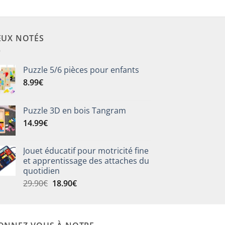
EUX NOTÉS
Puzzle 5/6 pièces pour enfants
8.99
€
Puzzle 3D en bois Tangram
14.99
€
Jouet éducatif pour motricité fine
et apprentissage des attaches du
quotidien
Le
Le
29.90
€
18.90
€
prix
prix
initial
actuel
était :
est :