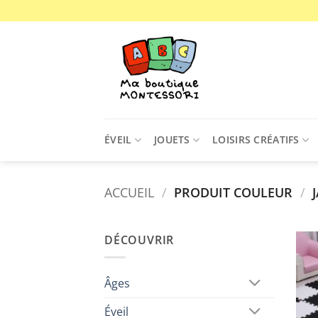
Passer
au
contenu
ÉVEIL
JOUETS
LOISIRS CRÉATIFS
ACCUEIL
/
PRODUIT COULEUR
/
J
DÉCOUVRIR
Âges
Éveil