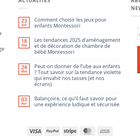
ACTUALITÉS
AB
NE
Comment choisir les jeux pour
23
Juil
enfants Montessori
a
Aucun
commentaire
Les tendances 2025 d’aménagement
18
sur
Comment
Sep
et de décoration de chambre de
ge
choisir
bébé Montessori
les
jeux
Aucun
pour
commentaire
enfants
Peut-on donner de l’ube aux enfants
24
sur
Montessori
Les
Mai
? Tout savoir sur la tendance violette
tendances
qui envahit nos tasses (et nos
2025
d’aménagement
écrans)
et
de
Aucun
décoration
commentaire
Balançoire, ce qu’il faut savoir pour
03
sur
de
Peut-
chambre
Avr
une expérience ludique et sécurisée
on
de
donner
bébé
Aucun
de
Montessori
commentaire
l’ube
sur
aux
Balançoire,
enfants
ce
Visa
PayPal
Stripe
MasterCard
Cash
?
qu’il
Tout
faut
On
savoir
savoir