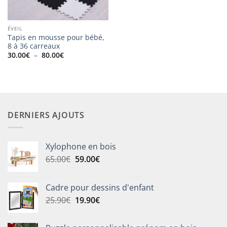
ÉVEIL
Tapis en mousse pour bébé,
8 à 36 carreaux
Plage
30.00
€
–
80.00
€
de
prix :
30.00€
à
80.00€
DERNIERS AJOUTS
Xylophone en bois
Le
Le
65.00
€
59.00
€
prix
prix
initial
actuel
Cadre pour dessins d'enfant
était :
est :
Le
Le
25.90
€
19.90
€
65.00€.
59.00€.
prix
prix
initial
actuel