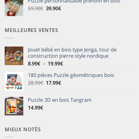
Puzzle personnalisable prénom en bois
était :
est :
Le
Le
59.90
€
39.90
€
25.90€.
19.90€.
prix
prix
initial
actuel
était :
est :
MEILLEURES VENTES
59.90€.
39.90€.
Jouet bébé en bois type Jenga, tour de
construction pierre style nordique
Plage
8.99
€
–
19.99
€
de
180 pièces Puzzle géométriques bois
prix :
Le
Le
28.99
€
17.99
€
8.99€
prix
prix
à
initial
actuel
19.99€
Puzzle 3D en bois Tangram
était :
est :
14.99
€
28.99€.
17.99€.
MIEUX NOTÉS