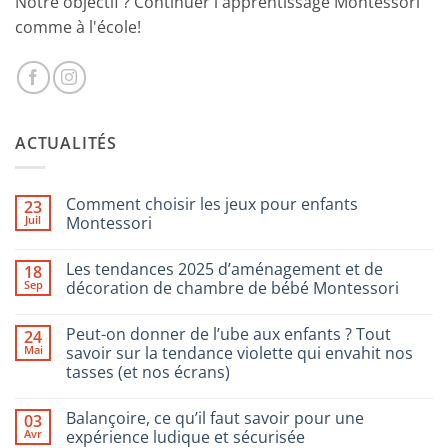
Notre objectif ? Continuer l'apprentissage Montessori
comme à l'école!
ACTUALITÉS
Comment choisir les jeux pour enfants
23
Juil
Montessori
Aucun
commentaire
Les tendances 2025 d’aménagement et de
18
sur
Comment
Sep
décoration de chambre de bébé Montessori
choisir
les
Aucun
jeux
commentaire
Peut-on donner de l’ube aux enfants ? Tout
24
pour
sur
enfants
Les
Mai
savoir sur la tendance violette qui envahit nos
Montessori
tendances
tasses (et nos écrans)
2025
d’aménagement
Aucun
et
commentaire
de
Balançoire, ce qu’il faut savoir pour une
03
sur
décoration
Peut-
Avr
expérience ludique et sécurisée
de
on