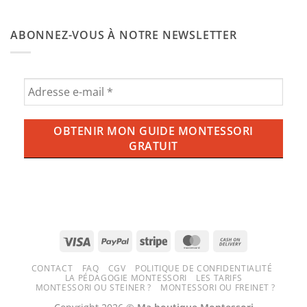
chambre
donner
Aucun
de
de
commentaire
bébé
l’ube
sur
Montessori
ABONNEZ-VOUS À NOTRE NEWSLETTER
aux
Balançoire,
enfants
ce
?
qu’il
Tout
faut
savoir
savoir
sur
pour
la
une
tendance
expérience
violette
ludique
qui
et
envahit
sécurisée
nos
tasses
(et
nos
écrans)
Visa
PayPal
Stripe
MasterCard
Cash
On
CONTACT
FAQ
CGV
POLITIQUE DE CONFIDENTIALITÉ
Delivery
LA PÉDAGOGIE MONTESSORI
LES TARIFS
MONTESSORI OU STEINER ?
MONTESSORI OU FREINET ?