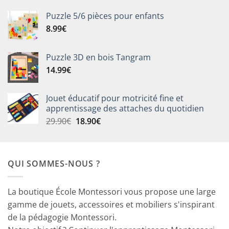
Puzzle 5/6 pièces pour enfants
8.99
€
Puzzle 3D en bois Tangram
14.99
€
Jouet éducatif pour motricité fine et
apprentissage des attaches du quotidien
Le
Le
29.90
€
18.90
€
prix
prix
initial
actuel
était :
est :
QUI SOMMES-NOUS ?
29.90€.
18.90€.
La boutique École Montessori vous propose une large
gamme de jouets, accessoires et mobiliers s'inspirant
de la pédagogie Montessori.