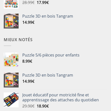
Le
Le
28.99
€
17.99
€
8.99€
prix
prix
à
initial
actuel
19.99€
Puzzle 3D en bois Tangram
était :
est :
14.99
€
28.99€.
17.99€.
MIEUX NOTÉS
Puzzle 5/6 pièces pour enfants
8.99
€
Puzzle 3D en bois Tangram
14.99
€
Jouet éducatif pour motricité fine et
apprentissage des attaches du quotidien
Le
Le
29.90
€
18.90
€