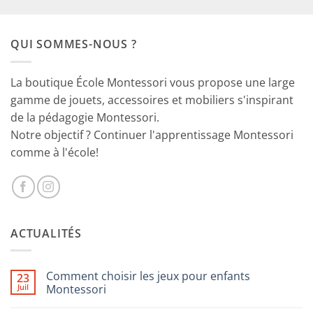
prix
prix
initial
actuel
était :
est :
QUI SOMMES-NOUS ?
29.90€.
18.90€.
La boutique École Montessori vous propose une large
gamme de jouets, accessoires et mobiliers s'inspirant
de la pédagogie Montessori.
Notre objectif ? Continuer l'apprentissage Montessori
comme à l'école!
ACTUALITÉS
Comment choisir les jeux pour enfants
23
Juil
Montessori
Aucun