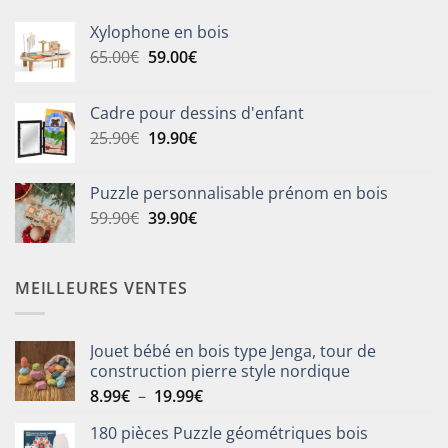
Xylophone en bois
Le
Le
65.00
€
59.00
€
prix
prix
initial
actuel
Cadre pour dessins d'enfant
était :
est :
Le
Le
25.90
€
19.90
€
65.00€.
59.00€.
prix
prix
initial
actuel
Puzzle personnalisable prénom en bois
était :
est :
Le
Le
59.90
€
39.90
€
25.90€.
19.90€.
prix
prix
initial
actuel
était :
est :
MEILLEURES VENTES
59.90€.
39.90€.
Jouet bébé en bois type Jenga, tour de
construction pierre style nordique
Plage
8.99
€
–
19.99
€
de
180 pièces Puzzle géométriques bois
prix :