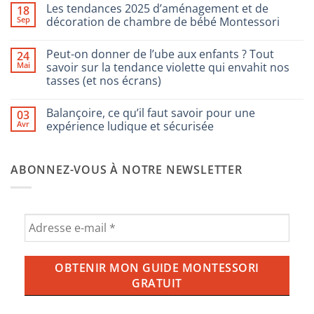
commentaire
Les tendances 2025 d’aménagement et de
18
sur
Comment
Sep
décoration de chambre de bébé Montessori
choisir
les
Aucun
jeux
commentaire
Peut-on donner de l’ube aux enfants ? Tout
24
pour
sur
enfants
Les
Mai
savoir sur la tendance violette qui envahit nos
Montessori
tendances
tasses (et nos écrans)
2025
d’aménagement
Aucun
et
commentaire
de
Balançoire, ce qu’il faut savoir pour une
03
sur
décoration
Peut-
Avr
expérience ludique et sécurisée
de
on
chambre
donner
Aucun
de
de
commentaire
bébé
l’ube
sur
Montessori
ABONNEZ-VOUS À NOTRE NEWSLETTER
aux
Balançoire,
enfants
ce
?
qu’il
Tout
faut
savoir
savoir
sur
pour
la
une
tendance
expérience
violette
ludique
qui
et
envahit
sécurisée
nos
tasses
(et
nos
écrans)