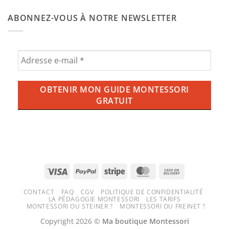
de
de
commentaire
bébé
l’ube
sur
Montessori
ABONNEZ-VOUS À NOTRE NEWSLETTER
aux
Balançoire,
enfants
ce
?
qu’il
Tout
faut
savoir
savoir
sur
pour
la
une
tendance
expérience
violette
ludique
qui
et
envahit
sécurisée
nos
tasses
(et
nos
écrans)
Visa
PayPal
Stripe
MasterCard
Cash
On
CONTACT
FAQ
CGV
POLITIQUE DE CONFIDENTIALITÉ
Delivery
LA PÉDAGOGIE MONTESSORI
LES TARIFS
MONTESSORI OU STEINER ?
MONTESSORI OU FREINET ?
Copyright 2026 ©
Ma boutique Montessori