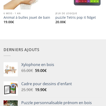
6 MOIS - 1 AN
JEUX DE LOGIQUE
Animal à bulles jouet de bain
puzzle Tetris pop it fidget
19.00
€
20.00
€
DERNIERS AJOUTS
Xylophone en bois
Le
Le
65.00
€
59.00
€
prix
prix
initial
actuel
Cadre pour dessins d'enfant
était :
est :
Le
Le
25.90
€
19.90
€
65.00€.
59.00€.
prix
prix
initial
actuel
Puzzle personnalisable prénom en bois
était :
est :