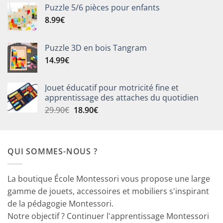
Puzzle 5/6 pièces pour enfants
8.99
€
Puzzle 3D en bois Tangram
14.99
€
Jouet éducatif pour motricité fine et
apprentissage des attaches du quotidien
Le
Le
29.90
€
18.90
€
prix
prix
initial
actuel
était :
est :
QUI SOMMES-NOUS ?
29.90€.
18.90€.
La boutique École Montessori vous propose une large
gamme de jouets, accessoires et mobiliers s'inspirant
de la pédagogie Montessori.
Notre objectif ? Continuer l'apprentissage Montessori