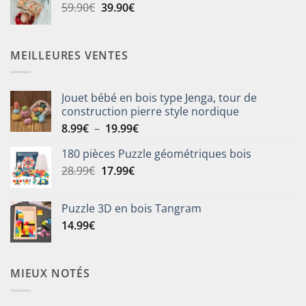
Le
Le
59.90
€
39.90
€
25.90€.
19.90€.
prix
prix
initial
actuel
était :
est :
MEILLEURES VENTES
59.90€.
39.90€.
Jouet bébé en bois type Jenga, tour de
construction pierre style nordique
Plage
8.99
€
–
19.99
€
de
180 pièces Puzzle géométriques bois
prix :
Le
Le
28.99
€
17.99
€
8.99€
prix
prix
à
initial
actuel
19.99€
Puzzle 3D en bois Tangram
était :
est :
14.99
€
28.99€.
17.99€.
MIEUX NOTÉS