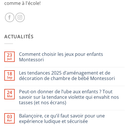
comme à l'école!
ACTUALITÉS
Comment choisir les jeux pour enfants
23
Juil
Montessori
Aucun
commentaire
Les tendances 2025 d’aménagement et de
18
sur
Comment
Sep
décoration de chambre de bébé Montessori
choisir
les
Aucun
jeux
commentaire
Peut-on donner de l’ube aux enfants ? Tout
24
pour
sur
enfants
Les
Mai
savoir sur la tendance violette qui envahit nos
Montessori
tendances
tasses (et nos écrans)
2025
d’aménagement
Aucun
et
commentaire
de
Balançoire, ce qu’il faut savoir pour une
03
sur
décoration
Peut-
Avr
expérience ludique et sécurisée
de
on
chambre
donner
Aucun