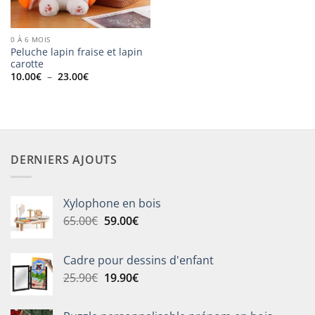
0 À 6 MOIS
Peluche lapin fraise et lapin
carotte
Plage
10.00
€
–
23.00
€
de
prix :
10.00€
à
23.00€
DERNIERS AJOUTS
Xylophone en bois
Le
Le
65.00
€
59.00
€
prix
prix
initial
actuel
Cadre pour dessins d'enfant
était :
est :
Le
Le
25.90
€
19.90
€
65.00€.
59.00€.
prix
prix
initial
actuel