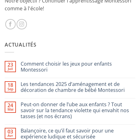
Notre objectif ? Continuer l'apprentissage Montessori
comme à l'école!
ACTUALITÉS
Comment choisir les jeux pour enfants
23
Juil
Montessori
Aucun
commentaire
Les tendances 2025 d’aménagement et de
18
sur
Comment
Sep
décoration de chambre de bébé Montessori
choisir
les
Aucun
jeux
commentaire
Peut-on donner de l’ube aux enfants ? Tout
24
pour
sur
enfants
Les
Mai
savoir sur la tendance violette qui envahit nos
Montessori
tendances
tasses (et nos écrans)
2025
d’aménagement
Aucun
et
commentaire
de
Balançoire, ce qu’il faut savoir pour une
03
sur
décoration
Peut-
Avr
expérience ludique et sécurisée
de
on