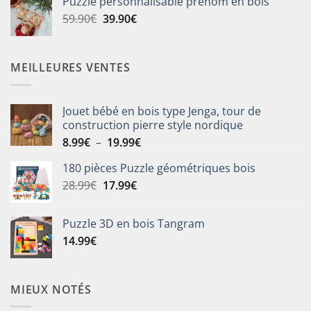
Puzzle personnalisable prénom en bois
était :
est :
Le
Le
59.90
€
39.90
€
25.90€.
19.90€.
prix
prix
initial
actuel
était :
est :
MEILLEURES VENTES
59.90€.
39.90€.
Jouet bébé en bois type Jenga, tour de
construction pierre style nordique
Plage
8.99
€
–
19.99
€
de
180 pièces Puzzle géométriques bois
prix :
Le
Le
28.99
€
17.99
€
8.99€
prix
prix
à
initial
actuel
19.99€
Puzzle 3D en bois Tangram
était :
est :
14.99
€
28.99€.
17.99€.
MIEUX NOTÉS