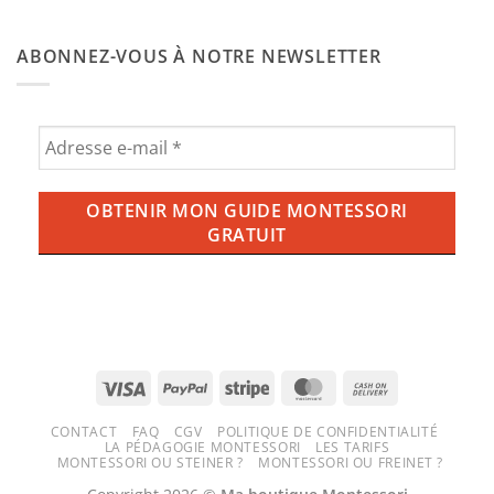
chambre
donner
Aucun
de
de
commentaire
bébé
l’ube
sur
Montessori
ABONNEZ-VOUS À NOTRE NEWSLETTER
aux
Balançoire,
enfants
ce
?
qu’il
Tout
faut
savoir
savoir
sur
pour
la
une
tendance
expérience
violette
ludique
qui
et
envahit
sécurisée
nos
tasses
(et
nos
écrans)
Visa
PayPal
Stripe
MasterCard
Cash
On
CONTACT
FAQ
CGV
POLITIQUE DE CONFIDENTIALITÉ
Delivery
LA PÉDAGOGIE MONTESSORI
LES TARIFS
MONTESSORI OU STEINER ?
MONTESSORI OU FREINET ?