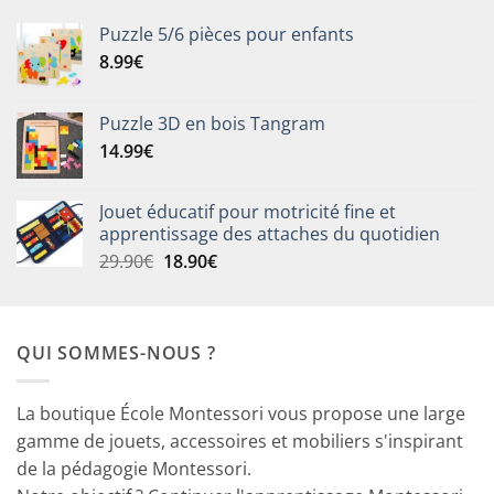
Puzzle 5/6 pièces pour enfants
8.99
€
Puzzle 3D en bois Tangram
14.99
€
Jouet éducatif pour motricité fine et
apprentissage des attaches du quotidien
Le
Le
29.90
€
18.90
€
prix
prix
initial
actuel
était :
est :
QUI SOMMES-NOUS ?
29.90€.
18.90€.
La boutique École Montessori vous propose une large
gamme de jouets, accessoires et mobiliers s'inspirant
de la pédagogie Montessori.