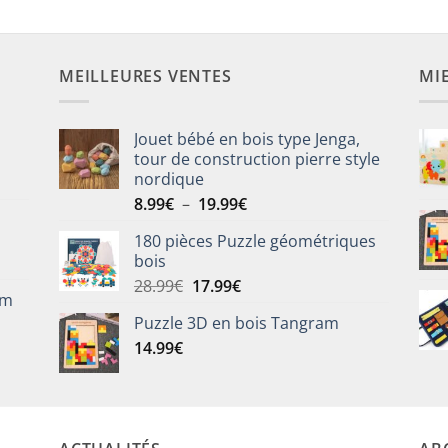
MEILLEURES VENTES
MI
Jouet bébé en bois type Jenga,
tour de construction pierre style
nordique
Plage
8.99
€
–
19.99
€
de
180 pièces Puzzle géométriques
prix :
bois
8.99€
Le
Le
28.99
€
17.99
€
à
om
prix
prix
19.99€
Puzzle 3D en bois Tangram
initial
actuel
14.99
€
était :
est :
28.99€.
17.99€.