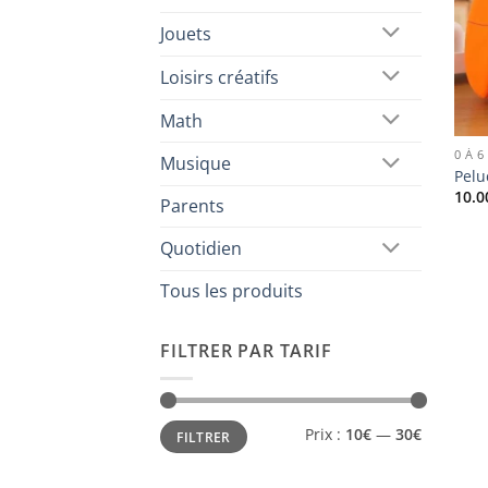
Jouets
Loisirs créatifs
Math
0 À 6
Musique
Pelu
10.0
Parents
Quotidien
Tous les produits
FILTRER PAR TARIF
Prix
Prix
Prix :
10€
—
30€
FILTRER
min
max