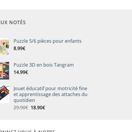
EUX NOTÉS
Puzzle 5/6 pièces pour enfants
8.99
€
Puzzle 3D en bois Tangram
14.99
€
Jouet éducatif pour motricité fine
et apprentissage des attaches du
quotidien
Le
Le
29.90
€
18.90
€
prix
prix
initial
actuel
était :
est :