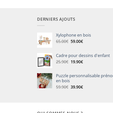
DERNIERS AJOUTS
Xylophone en bois
Le
Le
65.00
€
59.00
€
prix
prix
initial
actuel
Cadre pour dessins d'enfant
était :
est :
Le
Le
25.90
€
19.90
€
65.00€.
59.00€.
prix
prix
initial
actuel
Puzzle personnalisable prén
était :
est :
en bois
25.90€.
19.90€.
Le
Le
59.90
€
39.90
€
prix
prix
initial
actuel
était :
est :
59.90€.
39.90€.