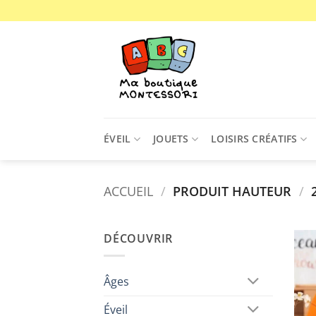
Passer
au
contenu
ÉVEIL
JOUETS
LOISIRS CRÉATIFS
ACCUEIL
/
PRODUIT HAUTEUR
/
2
DÉCOUVRIR
Âges
Éveil