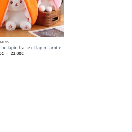
 MOIS
che lapin fraise et lapin carotte
Plage
0
€
–
23.00
€
de
prix :
10.00€
à
23.00€