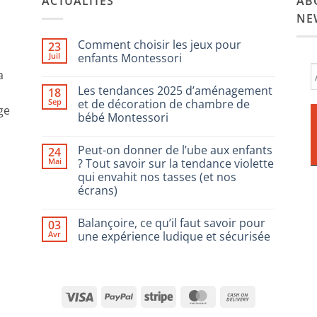
ACTUALITÉS
AB
NE
Comment choisir les jeux pour
23
Juil
enfants Montessori
a
Aucun
commentaire
Les tendances 2025 d’aménagement
18
sur
Comment
Sep
et de décoration de chambre de
ge
choisir
bébé Montessori
les
jeux
Aucun
pour
commentaire
enfants
Peut-on donner de l’ube aux enfants
24
sur
Montessori
Les
Mai
? Tout savoir sur la tendance violette
tendances
qui envahit nos tasses (et nos
2025
d’aménagement
écrans)
et
de
Aucun
décoration
commentaire
Balançoire, ce qu’il faut savoir pour
03
sur
de
Peut-
chambre
Avr
une expérience ludique et sécurisée
on
de
donner
bébé
Aucun
de
Montessori
commentaire
l’ube
sur
aux
Balançoire,
enfants
ce
Visa
PayPal
Stripe
MasterCard
Cash
?
qu’il
Tout
faut
On
savoir
savoir