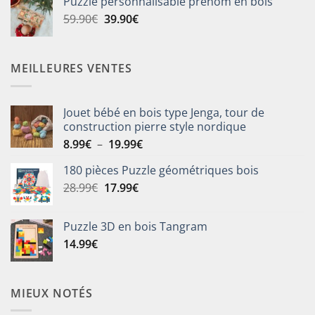
Puzzle personnalisable prénom en bois
était :
est :
Le
Le
59.90
€
39.90
€
25.90€.
19.90€.
prix
prix
initial
actuel
était :
est :
MEILLEURES VENTES
59.90€.
39.90€.
Jouet bébé en bois type Jenga, tour de
construction pierre style nordique
Plage
8.99
€
–
19.99
€
de
180 pièces Puzzle géométriques bois
prix :
Le
Le
28.99
€
17.99
€
8.99€
prix
prix
à
initial
actuel
19.99€
Puzzle 3D en bois Tangram
était :
est :
14.99
€
28.99€.
17.99€.
MIEUX NOTÉS