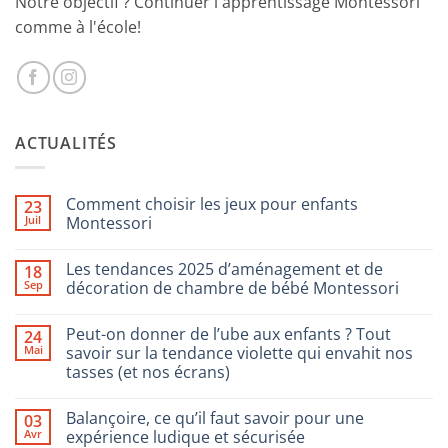
Notre objectif ? Continuer l'apprentissage Montessori
comme à l'école!
ACTUALITÉS
Comment choisir les jeux pour enfants
23
Juil
Montessori
Aucun
commentaire
Les tendances 2025 d’aménagement et de
18
sur
Comment
Sep
décoration de chambre de bébé Montessori
choisir
les
Aucun
jeux
commentaire
Peut-on donner de l’ube aux enfants ? Tout
24
pour
sur
enfants
Les
Mai
savoir sur la tendance violette qui envahit nos
Montessori
tendances
tasses (et nos écrans)
2025
d’aménagement
Aucun
et
commentaire
de
Balançoire, ce qu’il faut savoir pour une
03
sur
décoration
Peut-
Avr
expérience ludique et sécurisée
de
on