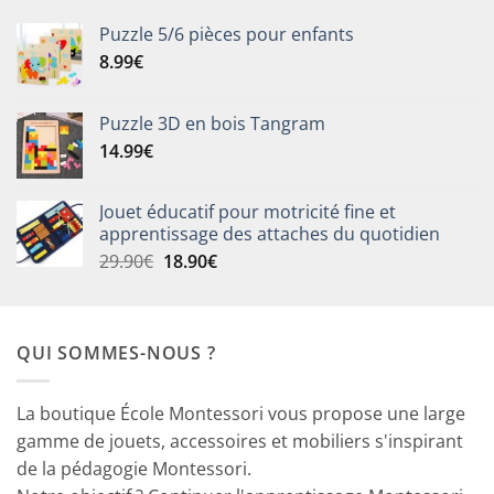
Puzzle 5/6 pièces pour enfants
8.99
€
Puzzle 3D en bois Tangram
14.99
€
Jouet éducatif pour motricité fine et
apprentissage des attaches du quotidien
Le
Le
29.90
€
18.90
€
prix
prix
initial
actuel
était :
est :
QUI SOMMES-NOUS ?
29.90€.
18.90€.
La boutique École Montessori vous propose une large
gamme de jouets, accessoires et mobiliers s'inspirant
de la pédagogie Montessori.