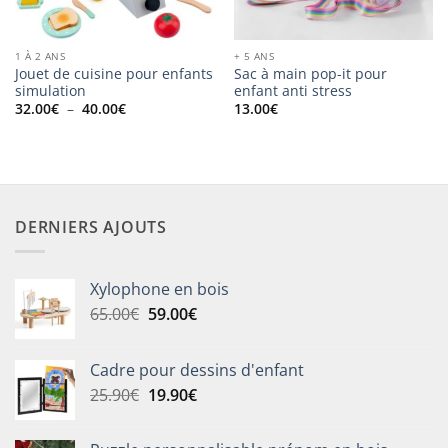
1 À 2 ANS
+ 5 ANS
Jouet de cuisine pour enfants
Sac à main pop-it pour
simulation
enfant anti stress
Plage
32.00
€
–
40.00
€
13.00
€
de
prix :
32.00€
à
40.00€
DERNIERS AJOUTS
Xylophone en bois
Le
Le
65.00
€
59.00
€
prix
prix
initial
actuel
Cadre pour dessins d'enfant
était :
est :
Le
Le
25.90
€
19.90
€
65.00€.
59.00€.
prix
prix
initial
actuel