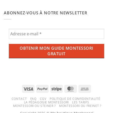
chambre
donner
Aucun
de
de
commentaire
bébé
l’ube
sur
Montessori
ABONNEZ-VOUS À NOTRE NEWSLETTER
aux
Balançoire,
enfants
ce
?
qu’il
Tout
faut
savoir
savoir
sur
pour
la
une
tendance
expérience
violette
ludique
qui
et
envahit
sécurisée
nos
tasses
(et
nos
écrans)
Visa
PayPal
Stripe
MasterCard
Cash
On
CONTACT
FAQ
CGV
POLITIQUE DE CONFIDENTIALITÉ
Delivery
LA PÉDAGOGIE MONTESSORI
LES TARIFS
MONTESSORI OU STEINER ?
MONTESSORI OU FREINET ?