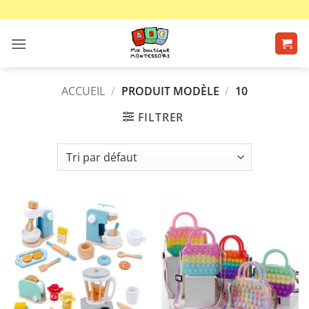
Passer
au
contenu
ACCUEIL
/
PRODUIT MODÈLE
/
10
FILTRER