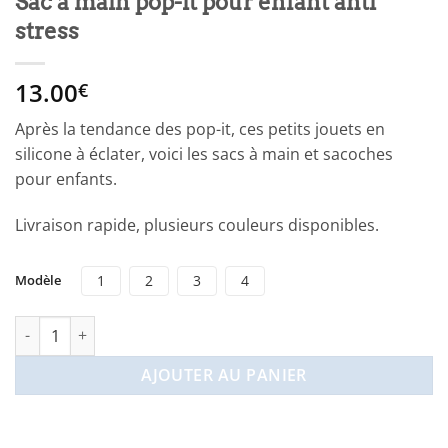
Sac à main pop-it pour enfant anti
stress
13.00
€
Après la tendance des pop-it, ces petits jouets en
silicone à éclater, voici les sacs à main et sacoches
pour enfants.
Livraison rapide, plusieurs couleurs disponibles.
Modèle
1
2
3
4
quantité de Sac à main pop-it pour enfant anti stress
AJOUTER AU PANIER