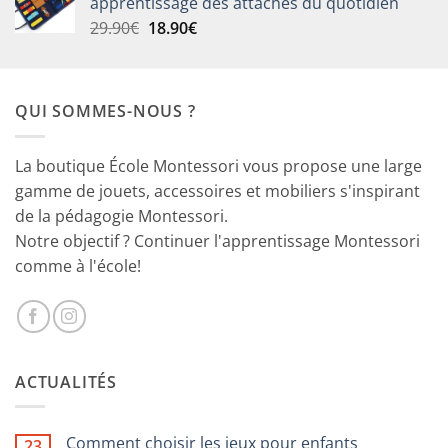
apprentissage des attaches du quotidien
Le
Le
29.90
€
18.90
€
prix
prix
initial
actuel
était :
est :
QUI SOMMES-NOUS ?
29.90€.
18.90€.
La boutique École Montessori vous propose une large
gamme de jouets, accessoires et mobiliers s'inspirant
de la pédagogie Montessori.
Notre objectif ? Continuer l'apprentissage Montessori
comme à l'école!
ACTUALITÉS
Comment choisir les jeux pour enfants
23