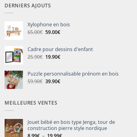
DERNIERS AJOUTS
Xylophone en bois
Le
Le
65.00
€
59.00
€
prix
prix
initial
actuel
Cadre pour dessins d'enfant
était :
est :
Le
Le
25.90
€
19.90
€
65.00€.
59.00€.
prix
prix
initial
actuel
Puzzle personnalisable prénom en bois
était :
est :
Le
Le
59.90
€
39.90
€
25.90€.
19.90€.
prix
prix
initial
actuel
était :
est :
MEILLEURES VENTES
59.90€.
39.90€.
Jouet bébé en bois type Jenga, tour de
construction pierre style nordique
Plage
8.99
€
–
19.99
€