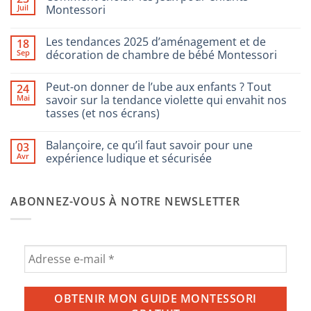
Juil
Montessori
Aucun
commentaire
Les tendances 2025 d’aménagement et de
18
sur
Comment
Sep
décoration de chambre de bébé Montessori
choisir
les
Aucun
jeux
commentaire
Peut-on donner de l’ube aux enfants ? Tout
24
pour
sur
enfants
Les
Mai
savoir sur la tendance violette qui envahit nos
Montessori
tendances
tasses (et nos écrans)
2025
d’aménagement
Aucun
et
commentaire
de
Balançoire, ce qu’il faut savoir pour une
03
sur
décoration
Peut-
Avr
expérience ludique et sécurisée
de
on
chambre
donner
Aucun
de
de
commentaire
bébé
l’ube
sur
Montessori
ABONNEZ-VOUS À NOTRE NEWSLETTER
aux
Balançoire,
enfants
ce
?
qu’il
Tout
faut
savoir
savoir
sur
pour
la
une
tendance
expérience
violette
ludique
qui
et
envahit
sécurisée
nos
tasses