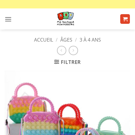
Passer
au
contenu
ACCUEIL
/
ÂGES
/
3 À 4 ANS
FILTRER