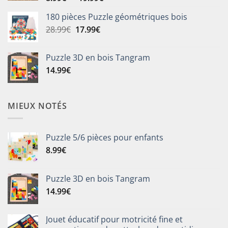
de
180 pièces Puzzle géométriques bois
prix :
Le
Le
28.99
€
17.99
€
8.99€
prix
prix
à
initial
actuel
19.99€
Puzzle 3D en bois Tangram
était :
est :
14.99
€
28.99€.
17.99€.
MIEUX NOTÉS
Puzzle 5/6 pièces pour enfants
8.99
€
Puzzle 3D en bois Tangram
14.99
€
Jouet éducatif pour motricité fine et