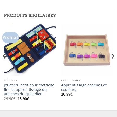
PRODUITS SIMILAIRES
Promo !
1 À 2 ANS
LES ATTACHES
Jouet éducatif pour motricité
Apprentissage cadenas et
fine et apprentissage des
couleurs
attaches du quotidien
20.99
€
Le
Le
29.90
€
18.90
€
prix
prix
initial
actuel
était :
est :
29.90€.
18.90€.