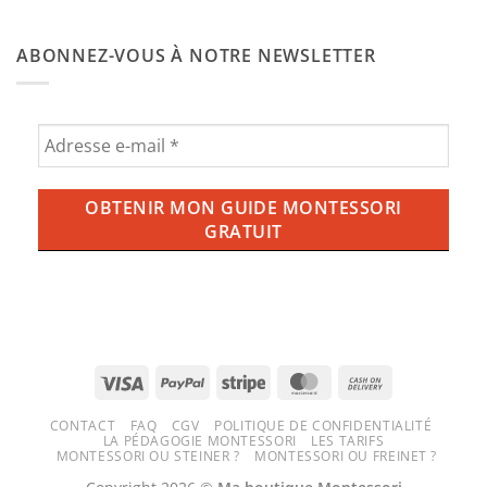
chambre
donner
Aucun
de
de
commentaire
bébé
l’ube
sur
Montessori
ABONNEZ-VOUS À NOTRE NEWSLETTER
aux
Balançoire,
enfants
ce
?
qu’il
Tout
faut
savoir
savoir
sur
pour
la
une
tendance
expérience
violette
ludique
qui
et
envahit
sécurisée
nos
tasses
(et
nos
écrans)
Visa
PayPal
Stripe
MasterCard
Cash
On
CONTACT
FAQ
CGV
POLITIQUE DE CONFIDENTIALITÉ
Delivery
LA PÉDAGOGIE MONTESSORI
LES TARIFS
MONTESSORI OU STEINER ?
MONTESSORI OU FREINET ?