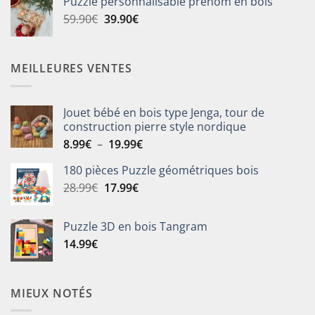
Puzzle personnalisable prénom en bois
était :
est :
Le
Le
59.90
€
39.90
€
25.90€.
19.90€.
prix
prix
initial
actuel
était :
est :
MEILLEURES VENTES
59.90€.
39.90€.
Jouet bébé en bois type Jenga, tour de
construction pierre style nordique
Plage
8.99
€
–
19.99
€
de
180 pièces Puzzle géométriques bois
prix :
Le
Le
28.99
€
17.99
€
8.99€
prix
prix
à
initial
actuel
19.99€
Puzzle 3D en bois Tangram
était :
est :
14.99
€
28.99€.
17.99€.
MIEUX NOTÉS