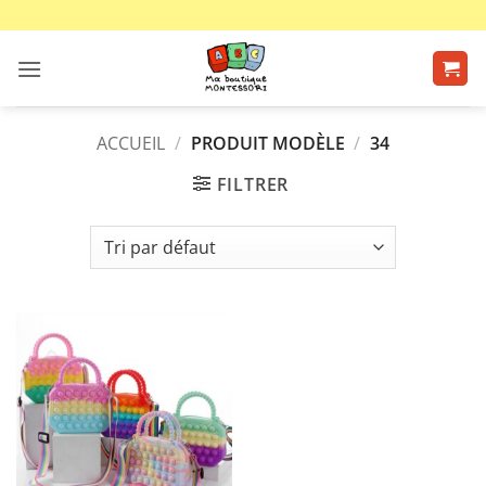
Passer
au
contenu
ACCUEIL
/
PRODUIT MODÈLE
/
34
FILTRER