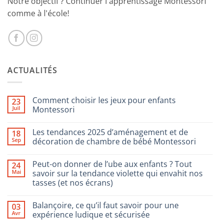
Notre objectif ? Continuer l'apprentissage Montessori
comme à l'école!
ACTUALITÉS
Comment choisir les jeux pour enfants
23
Juil
Montessori
Aucun
commentaire
Les tendances 2025 d’aménagement et de
18
sur
Comment
Sep
décoration de chambre de bébé Montessori
choisir
les
Aucun
jeux
commentaire
Peut-on donner de l’ube aux enfants ? Tout
24
pour
sur
enfants
Les
Mai
savoir sur la tendance violette qui envahit nos
Montessori
tendances
tasses (et nos écrans)
2025
d’aménagement
Aucun
et
commentaire
de
Balançoire, ce qu’il faut savoir pour une
03
sur
décoration
Peut-
Avr
expérience ludique et sécurisée
de
on