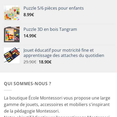
Puzzle 5/6 pièces pour enfants
8.99
€
Puzzle 3D en bois Tangram
14.99
€
Jouet éducatif pour motricité fine et
apprentissage des attaches du quotidien
Le
Le
29.90
€
18.90
€
prix
prix
initial
actuel
était :
est :
QUI SOMMES-NOUS ?
29.90€.
18.90€.
La boutique École Montessori vous propose une large
gamme de jouets, accessoires et mobiliers s'inspirant
de la pédagogie Montessori.