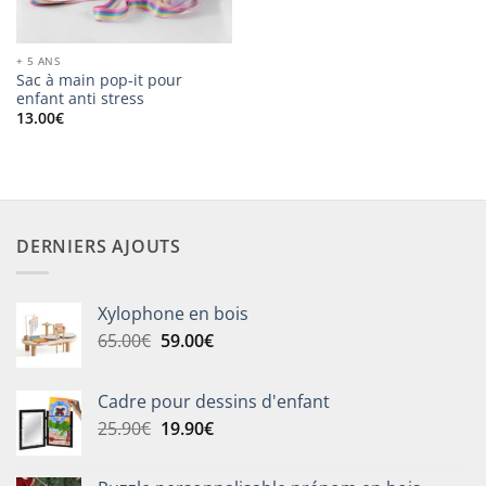
+ 5 ANS
Sac à main pop-it pour
enfant anti stress
13.00
€
DERNIERS AJOUTS
Xylophone en bois
Le
Le
65.00
€
59.00
€
prix
prix
initial
actuel
Cadre pour dessins d'enfant
était :
est :
Le
Le
25.90
€
19.90
€
65.00€.
59.00€.
prix
prix
initial
actuel