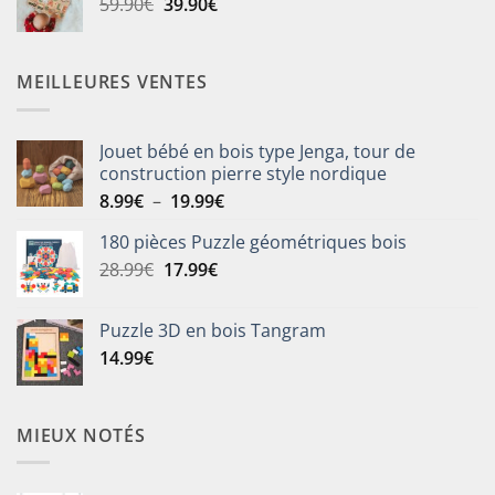
Le
Le
59.90
€
39.90
€
25.90€.
19.90€.
prix
prix
initial
actuel
était :
est :
MEILLEURES VENTES
59.90€.
39.90€.
Jouet bébé en bois type Jenga, tour de
construction pierre style nordique
Plage
8.99
€
–
19.99
€
de
180 pièces Puzzle géométriques bois
prix :
Le
Le
28.99
€
17.99
€
8.99€
prix
prix
à
initial
actuel
19.99€
Puzzle 3D en bois Tangram
était :
est :
14.99
€
28.99€.
17.99€.
MIEUX NOTÉS