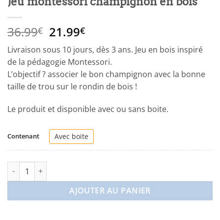
Jeu montessori champignon en bois
Le
Le
36.99
21.99
€
€
prix
prix
Livraison sous 10 jours, dès 3 ans. Jeu en bois inspiré
initial
actuel
de la pédagogie Montessori.
était :
est :
L’objectif ? associer le bon champignon avec la bonne
36.99€.
21.99€.
taille de trou sur le rondin de bois !
Le produit et disponible avec ou sans boite.
Contenant
Avec boite
quantité de Jeu montessori champignon en bois
AJOUTER AU PANIER