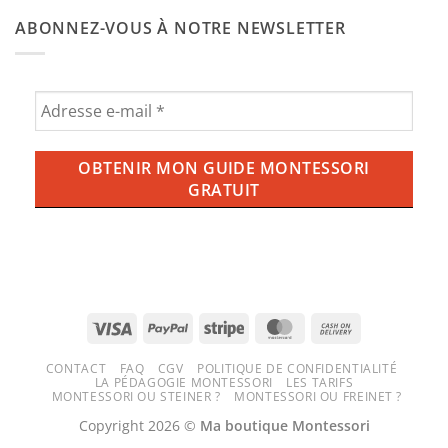
commentaire
bébé
l’ube
sur
Montessori
ABONNEZ-VOUS À NOTRE NEWSLETTER
aux
Balançoire,
enfants
ce
?
qu’il
Tout
faut
savoir
savoir
sur
pour
la
une
tendance
expérience
violette
ludique
qui
et
envahit
sécurisée
nos
tasses
(et
nos
écrans)
Visa
PayPal
Stripe
MasterCard
Cash
On
CONTACT
FAQ
CGV
POLITIQUE DE CONFIDENTIALITÉ
Delivery
LA PÉDAGOGIE MONTESSORI
LES TARIFS
MONTESSORI OU STEINER ?
MONTESSORI OU FREINET ?
Copyright 2026 ©
Ma boutique Montessori