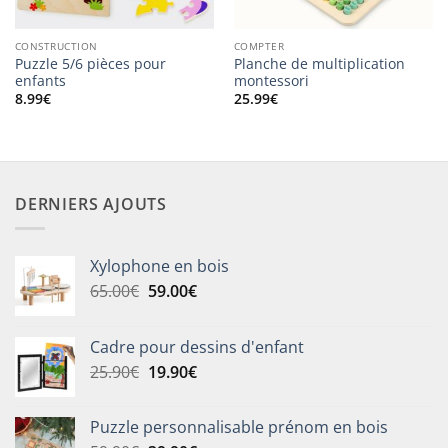
CONSTRUCTION
COMPTER
Puzzle 5/6 pièces pour
Planche de multiplication
enfants
montessori
8.99
€
25.99
€
DERNIERS AJOUTS
Xylophone en bois
Le
Le
65.00
€
59.00
€
prix
prix
initial
actuel
Cadre pour dessins d'enfant
était :
est :
Le
Le
25.90
€
19.90
€
65.00€.
59.00€.
prix
prix
initial
actuel
Puzzle personnalisable prénom en bois
était :
est :