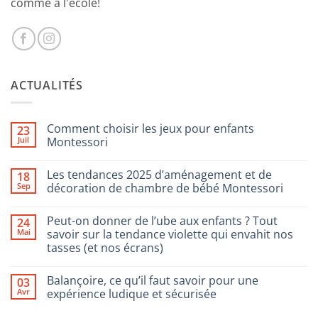
comme à l'école!
ACTUALITÉS
Comment choisir les jeux pour enfants
23
Juil
Montessori
Aucun
commentaire
Les tendances 2025 d’aménagement et de
18
sur
Comment
Sep
décoration de chambre de bébé Montessori
choisir
les
Aucun
jeux
commentaire
Peut-on donner de l’ube aux enfants ? Tout
24
pour
sur
enfants
Les
Mai
savoir sur la tendance violette qui envahit nos
Montessori
tendances
tasses (et nos écrans)
2025
d’aménagement
Aucun
et
commentaire
de
Balançoire, ce qu’il faut savoir pour une
03
sur
décoration
Peut-
Avr
expérience ludique et sécurisée
de
on
chambre
donner
Aucun
de
de