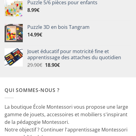
Puzzle 5/6 pièces pour enfants
8.99
€
Puzzle 3D en bois Tangram
14.99
€
Jouet éducatif pour motricité fine et
apprentissage des attaches du quotidien
Le
Le
29.90
€
18.90
€
prix
prix
initial
actuel
était :
est :
QUI SOMMES-NOUS ?
29.90€.
18.90€.
La boutique École Montessori vous propose une large
gamme de jouets, accessoires et mobiliers s'inspirant
de la pédagogie Montessori.
Notre objectif ? Continuer l'apprentissage Montessori