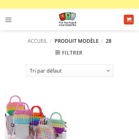
Passer
au
contenu
ACCUEIL
/
PRODUIT MODÈLE
/
28
FILTRER