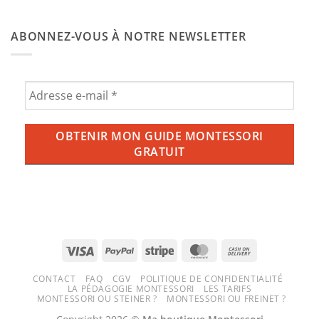
chambre
donner
Aucun
de
de
commentaire
bébé
l’ube
sur
Montessori
ABONNEZ-VOUS À NOTRE NEWSLETTER
aux
Balançoire,
enfants
ce
?
qu’il
Tout
faut
savoir
savoir
sur
pour
la
une
tendance
expérience
violette
ludique
qui
et
envahit
sécurisée
nos
tasses
(et
nos
écrans)
Visa
PayPal
Stripe
MasterCard
Cash
On
CONTACT
FAQ
CGV
POLITIQUE DE CONFIDENTIALITÉ
Delivery
LA PÉDAGOGIE MONTESSORI
LES TARIFS
MONTESSORI OU STEINER ?
MONTESSORI OU FREINET ?