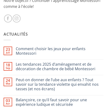
Notre objectif ? Continuer l'apprentissage Montessori
comme à l'école!
ACTUALITÉS
Comment choisir les jeux pour enfants
23
Juil
Montessori
Aucun
commentaire
Les tendances 2025 d’aménagement et de
18
sur
Comment
Sep
décoration de chambre de bébé Montessori
choisir
les
Aucun
jeux
commentaire
Peut-on donner de l’ube aux enfants ? Tout
24
pour
sur
enfants
Les
Mai
savoir sur la tendance violette qui envahit nos
Montessori
tendances
tasses (et nos écrans)
2025
d’aménagement
Aucun
et
commentaire
de
Balançoire, ce qu’il faut savoir pour une
03
sur
décoration
Peut-
Avr
expérience ludique et sécurisée
de
on