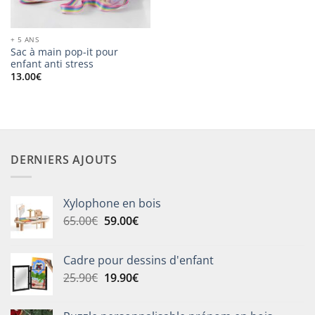
+ 5 ANS
Sac à main pop-it pour
enfant anti stress
13.00
€
DERNIERS AJOUTS
Xylophone en bois
Le
Le
65.00
€
59.00
€
prix
prix
initial
actuel
Cadre pour dessins d'enfant
était :
est :
Le
Le
25.90
€
19.90
€
65.00€.
59.00€.
prix
prix
initial
actuel