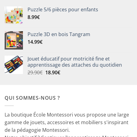
Puzzle 5/6 pièces pour enfants
8.99
€
Puzzle 3D en bois Tangram
14.99
€
Jouet éducatif pour motricité fine et
apprentissage des attaches du quotidien
Le
Le
29.90
€
18.90
€
prix
prix
initial
actuel
était :
est :
QUI SOMMES-NOUS ?
29.90€.
18.90€.
La boutique École Montessori vous propose une large
gamme de jouets, accessoires et mobiliers s'inspirant
de la pédagogie Montessori.