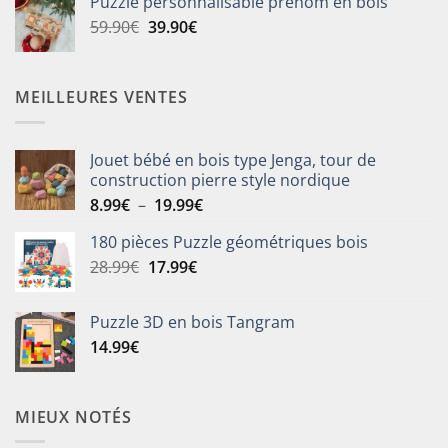
Puzzle personnalisable prénom en bois
était :
est :
Le
Le
59.90
€
39.90
€
25.90€.
19.90€.
prix
prix
initial
actuel
était :
est :
MEILLEURES VENTES
59.90€.
39.90€.
Jouet bébé en bois type Jenga, tour de
construction pierre style nordique
Plage
8.99
€
–
19.99
€
de
180 pièces Puzzle géométriques bois
prix :
Le
Le
28.99
€
17.99
€
8.99€
prix
prix
à
initial
actuel
19.99€
Puzzle 3D en bois Tangram
était :
est :
14.99
€
28.99€.
17.99€.
MIEUX NOTÉS