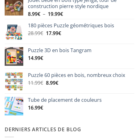
construction pierre style nordique
Plage
8.99
€
–
19.99
€
de
180 pièces Puzzle géométriques bois
prix :
Le
Le
28.99
€
17.99
€
8.99€
prix
prix
à
initial
actuel
19.99€
Puzzle 3D en bois Tangram
était :
est :
14.99
€
28.99€.
17.99€.
Puzzle 60 pièces en bois, nombreux choix
Le
Le
11.99
€
8.99
€
prix
prix
initial
actuel
Tube de placement de couleurs
était :
est :
16.99
€
11.99€.
8.99€.
DERNIERS ARTICLES DE BLOG