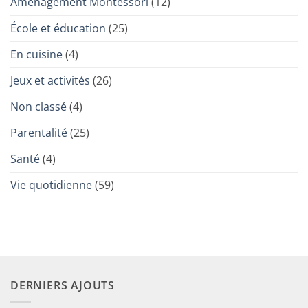
Aménagement Montessori
(12)
envahit
sécurisée
une
nos
poussette
tasses
double
École et éducation
(25)
(et
nos
écrans)
En cuisine
(4)
Jeux et activités
(26)
Non classé
(4)
Parentalité
(25)
Santé
(4)
Vie quotidienne
(59)
DERNIERS AJOUTS