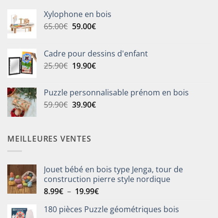
Xylophone en bois
Le
Le
65.00
€
59.00
€
prix
prix
initial
actuel
Cadre pour dessins d'enfant
était :
est :
Le
Le
25.90
€
19.90
€
65.00€.
59.00€.
prix
prix
initial
actuel
Puzzle personnalisable prénom en bois
était :
est :
Le
Le
59.90
€
39.90
€
25.90€.
19.90€.
prix
prix
initial
actuel
était :
est :
MEILLEURES VENTES
59.90€.
39.90€.
Jouet bébé en bois type Jenga, tour de
construction pierre style nordique
Plage
8.99
€
–
19.99
€
de
180 pièces Puzzle géométriques bois
prix :