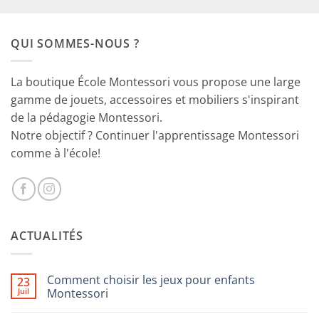
initial
actuel
était :
est :
QUI SOMMES-NOUS ?
29.90€.
18.90€.
La boutique École Montessori vous propose une large
gamme de jouets, accessoires et mobiliers s'inspirant
de la pédagogie Montessori.
Notre objectif ? Continuer l'apprentissage Montessori
comme à l'école!
ACTUALITÉS
Comment choisir les jeux pour enfants
23
Juil
Montessori
Aucun
commentaire