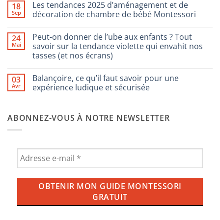
Les tendances 2025 d’aménagement et de
18
sur
Comment
Sep
décoration de chambre de bébé Montessori
choisir
les
Aucun
jeux
commentaire
Peut-on donner de l’ube aux enfants ? Tout
24
pour
sur
enfants
Les
Mai
savoir sur la tendance violette qui envahit nos
Montessori
tendances
tasses (et nos écrans)
2025
d’aménagement
Aucun
et
commentaire
de
Balançoire, ce qu’il faut savoir pour une
03
sur
décoration
Peut-
Avr
expérience ludique et sécurisée
de
on
chambre
donner
Aucun
de
de
commentaire
bébé
l’ube
sur
Montessori
ABONNEZ-VOUS À NOTRE NEWSLETTER
aux
Balançoire,
enfants
ce
?
qu’il
Tout
faut
savoir
savoir
sur
pour
la
une
tendance
expérience
violette
ludique
qui
et
envahit
sécurisée
nos
tasses
(et
nos
écrans)