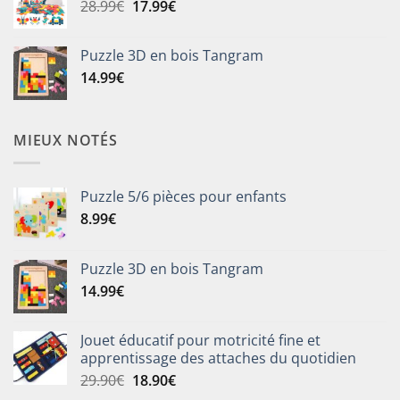
Le
Le
28.99
€
17.99
€
8.99€
prix
prix
à
initial
actuel
19.99€
Puzzle 3D en bois Tangram
était :
est :
14.99
€
28.99€.
17.99€.
MIEUX NOTÉS
Puzzle 5/6 pièces pour enfants
8.99
€
Puzzle 3D en bois Tangram
14.99
€
Jouet éducatif pour motricité fine et
apprentissage des attaches du quotidien
Le
Le
29.90
€
18.90
€
prix
prix