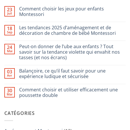
Comment choisir les jeux pour enfants
23
Juil
Montessori
Aucun
commentaire
Les tendances 2025 d’aménagement et de
18
sur
Comment
Sep
décoration de chambre de bébé Montessori
choisir
les
Aucun
jeux
commentaire
Peut-on donner de l’ube aux enfants ? Tout
24
pour
sur
enfants
Les
Mai
savoir sur la tendance violette qui envahit nos
Montessori
tendances
tasses (et nos écrans)
2025
d’aménagement
Aucun
et
commentaire
de
Balançoire, ce qu’il faut savoir pour une
03
sur
décoration
Peut-
Avr
expérience ludique et sécurisée
de
on
chambre
donner
Aucun
de
de
commentaire
bébé
Comment choisir et utiliser efficacement une
30
l’ube
sur
Montessori
aux
Balançoire,
Mar
poussette double
enfants
ce
?
qu’il
Aucun
Tout
faut
commentaire
savoir
savoir
sur
CATÉGORIES
sur
pour
Comment
la
une
choisir
tendance
expérience
et
violette
ludique
utiliser
qui
et
efficacement