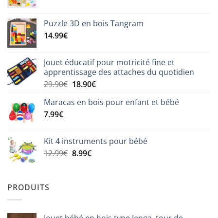
Puzzle 3D en bois Tangram
14.99
€
Jouet éducatif pour motricité fine et
apprentissage des attaches du quotidien
Le
Le
29.90
€
18.90
€
prix
prix
Maracas en bois pour enfant et bébé
initial
actuel
7.99
€
était :
est :
29.90€.
18.90€.
Kit 4 instruments pour bébé
Le
Le
12.99
€
8.99
€
prix
prix
initial
actuel
était :
est :
PRODUITS
12.99€.
8.99€.
Jouet bébé en bois type Jenga, tour de